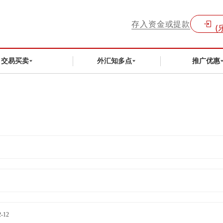
存入资金或提款
(
交易买卖
外汇知多点
推广优惠
2-12