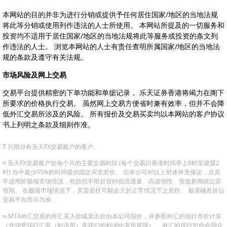
本网站的目的并非为进行分销或提供予任何居住国家/地区的当地法规
将此等分销或使用列作违法的人士所使用。 本网站所提及的一切服务和
投资均不适用于居住国家/地区的当地法规将此等服务或投资的条文列
作违法的人士。 浏览本网站的人士有责任查明所属国家/地区的当地法
规的条款及遵守有关法规。
市场风险及网上交易
交易平台提供精密的下单功能和单据记录， 乐天证券香港将竭力在阁下
所要求的价格执行交易。 虽然网上交易方便省时兼有效率，但并不会降
低外汇交易所涉及的风险。 所有报价及交易买卖均以本网站的客户协议
书上列明之条款及细则作准。
Ŧ 只限持有乐天FX交易账户的客户。
¤ 乐天FX交易账户於每个月的主要交易时段 (每个交易日香港时间早上8时至凌晨2
时) 当中最少95%的时间提供固定买卖差价。 但本公司对以上所述并无保证，且其
不适用於极端市场情况，包括但不限於在特低流通量、高波动性、突发新闻或公眾
假期。 在极端市场情况下，买卖差价可能会大於正常情况下之差价。 最准确差价以
交易平台所示为准。
∞ MT4外汇交易的外汇买入价或卖出价由本公司报价，并参照外汇的现行市价计算
（并须受现行汇率（如适用）及我们的利润比率所规限）。 外汇的现行市价会因众