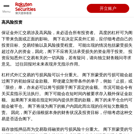
开立账户
Menu
高风险投资
保证金外汇交易涉及高风险，未必适合所有投资者。 高度的杠杆可为阁
下带来负面或正面的影响。 阁下在决定买卖外汇前，应仔细考虑自己的
投资目标、交易经验以及风险接受程度。 可能出现的情况包括蒙受损失
超过存入的资金，因此，阁下不应将无法承受损失的资金用于投资。 投
资应知悉外汇交易有关的一切风险，若有疑问，请向独立财务顾问寻求
意见。 过往回报对未来表现并无指示作用。
杠杆式外汇交易的亏损风险可以十分重大。 阁下所蒙受的亏损可能会超
过阁下的初始保证金款额。 即使建立附带条件的单子，例如「止损」或
「限价」单，亦未必可以将亏损限于阁下原定的金额。 市况可能会令有
关买卖指示无法执行。 阁下可能会在短时间内被要求存入额外保证金款
额。 如果阁下未能在指定时间内提供所需的款额，阁下的未平仓合约可
能会被平仓。 阁下将须为阁下的账户内因此而出现的任何短欠数额负
责。 因此，阁下必须根据本身的财务状况及投资目标，仔细考虑这种交
易是否适合阁下。
藉存放抵押品而为交易取得融资的亏损风险十分重大。 阁下所蒙受的亏