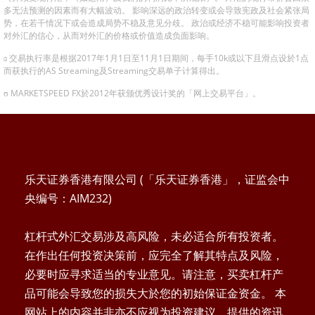
多无法预测的因素而有大幅波动。 影响深远的政治转变或会导致宪政及社会紧张局
势，在若干情况下或会造成局势不稳及意见分歧。 政治或经济不稳可能影响投资者
对外汇的信心，从而对外汇的价格或价值造成负面影响。
ɞ 交易执行率是根据2017年1月1日至11月1日期间，每手10k或以下且滑点设於1点
而获执行的AS Streaming及Streaming交易单子计算得出。
ʊ MARKETSPEED FX於2012年获颁优秀设计奖的「网上交易平台」。
乐天证券香港有限公司 (「乐天证券香港」，证监会中
央编号：AIM232)
杠杆式外汇交易涉及高风险，未必适合所有投资者。
在作出任何投资决策前，应完全了解其特点及风险，
必要时应寻求适当的专业意见。请注意，买卖杠杆产
品可能会导致您的损失大於您的初始保证金资金。 本
网站上的内容并非亦不应视为投资建议。提供的资讯