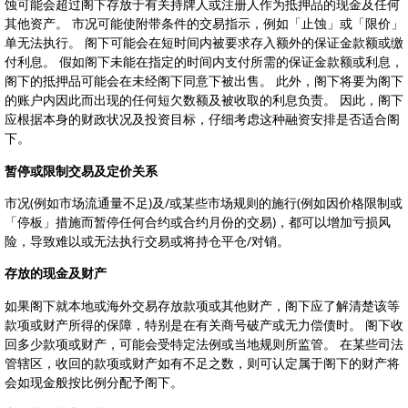
蚀可能会超过阁下存放于有关持牌人或注册人作为抵押品的现金及任何
其他资产。 市况可能使附带条件的交易指示，例如「止蚀」或「限价」
单无法执行。 阁下可能会在短时间内被要求存入额外的保证金款额或缴
付利息。 假如阁下未能在指定的时间内支付所需的保证金款额或利息，
阁下的抵押品可能会在未经阁下同意下被出售。 此外，阁下将要为阁下
的账户内因此而出现的任何短欠数额及被收取的利息负责。 因此，阁下
应根据本身的财政状况及投资目标，仔细考虑这种融资安排是否适合阁
下。
暂停或限制交易及定价关系
市况(例如市场流通量不足)及/或某些市场规则的施行(例如因价格限制或
「停板」措施而暂停任何合约或合约月份的交易)，都可以增加亏损风
险，导致难以或无法执行交易或将持仓平仓/对销。
存放的现金及财产
如果阁下就本地或海外交易存放款项或其他财产，阁下应了解清楚该等
款项或财产所得的保障，特别是在有关商号破产或无力偿债时。 阁下收
回多少款项或财产，可能会受特定法例或当地规则所监管。 在某些司法
管辖区，收回的款项或财产如有不足之数，则可认定属于阁下的财产将
会如现金般按比例分配予阁下。