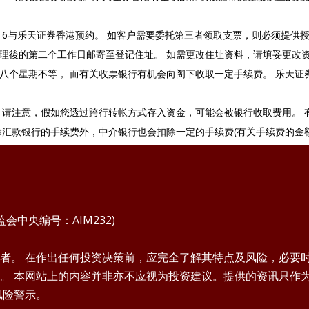
19-0116与乐天证券香港预约。 如客户需要委托第三者领取支票，则必须
理後的第二个工作日邮寄至登记住址。 如需更改住址资料，请填妥更改
八个星期不等， 而有关收票银行有机会向阁下收取一定手续费。 乐天证
 请注意，假如您透过跨行转帐方式存入资金，可能会被银行收取费用。 
除汇款银行的手续费外，中介银行也会扣除一定的手续费(有关手续费的金
中央编号：AIM232)
者。 在作出任何投资决策前，应完全了解其特点及风险，必要
。 本网站上的内容并非亦不应视为投资建议。提供的资讯只作
风险警示。