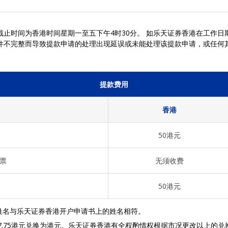
止时间为香港时间星期一至五下午4时30分。 如乐天证券香港在工作日期
件不完整而导致提款申请的处理出现延误或未能处理该提款申请，或任何
提款费用
香港
50港元
票
无须收费
50港元
姓名与乐天证券香港开户申请书上的姓名相符。
7.75港元兑换为港元。乐天证券香港有全权酌情权根据市况更改以上的兑