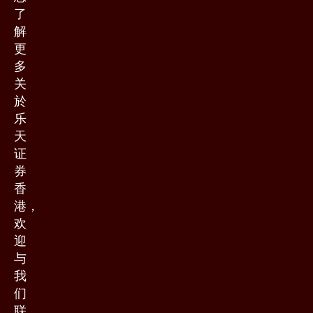
了
解
更
多
关
於
乐
天
证
券
香
港，
欢
迎
与
我
们
联