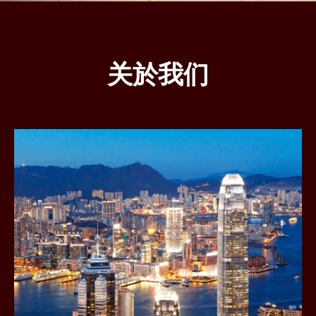
关於我们
乐
天
证
券
香
港
有
限
公
司
(乐