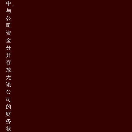
中，
与
公
司
资
金
分
开
存
放。
无
论
公
司
的
财
务
状