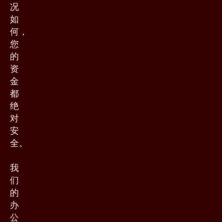
况
如
何，
您
的
资
金
都
绝
对
安
全。
我
们
的
办
公