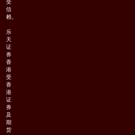
受
信
赖。
乐
天
证
券
香
港
受
香
港
证
券
及
期
货