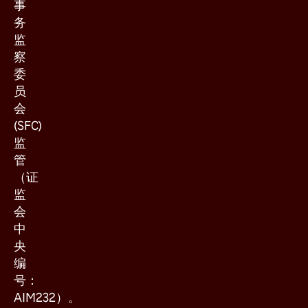
事
务
监
察
委
员
会
(SFC)
监
管
（证
监
会
中
央
编
号：
AIM232）。