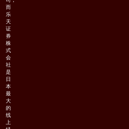
而
乐
天
证
券
株
式
会
社
是
日
本
最
大
的
线
上