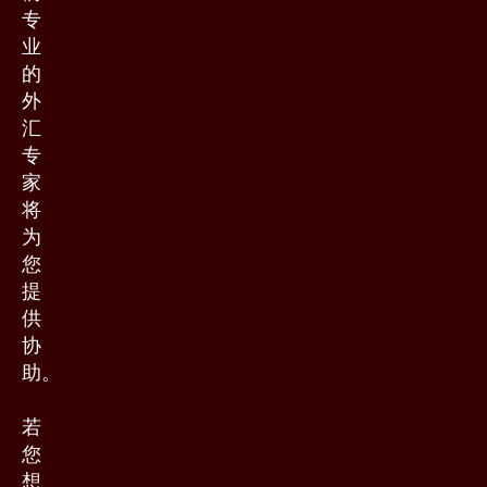
专
业
的
外
汇
专
家
将
为
您
提
供
协
助。
若
您
想