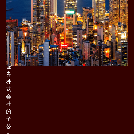
天
证
券
香
港)
是
乐
天
证
券
株
式
会
社
的
子
公
司，