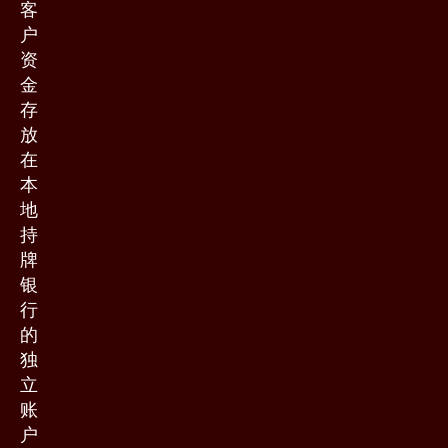
客
户
资
金
存
放
在
本
地
持
牌
银
行
的
独
立
账
户