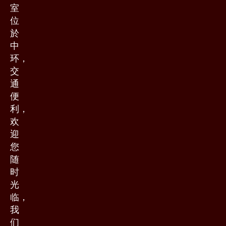
室
位
於
中
环，
交
通
便
利，
欢
迎
您
随
时
光
临，
我
们