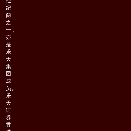
经
纪
商
之
一，
亦
是
乐
天
集
团
成
员。
乐
天
证
券
香