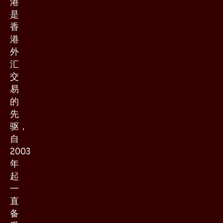
港
是
香
港
外
汇
交
易
的
先
驱，
自
2003
年
起
一
直
备