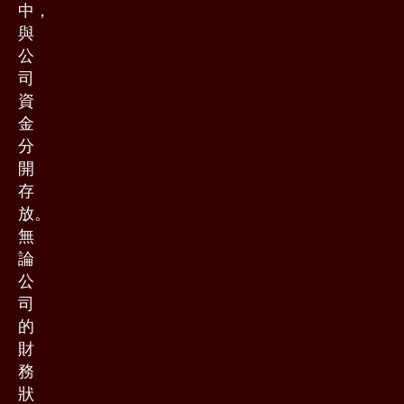
中，
與
公
司
資
金
分
開
存
放。
無
論
公
司
的
財
務
狀