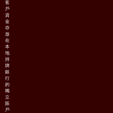
客
戶
資
金
存
放
在
本
地
持
牌
銀
行
的
獨
立
賬
戶