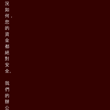
況
如
何，
您
的
資
金
都
絕
對
安
全。
我
們
的
辦
公