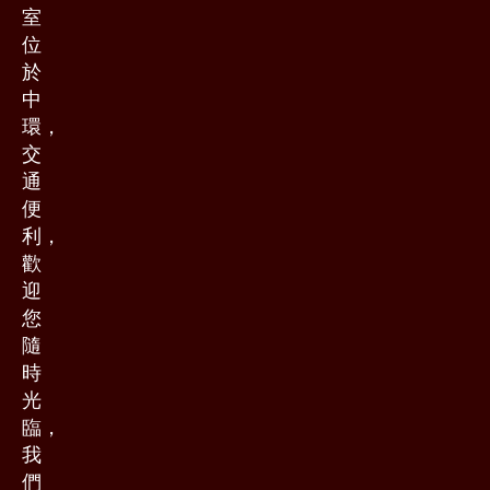
室
位
於
中
環，
交
通
便
利，
歡
迎
您
隨
時
光
臨，
我
們