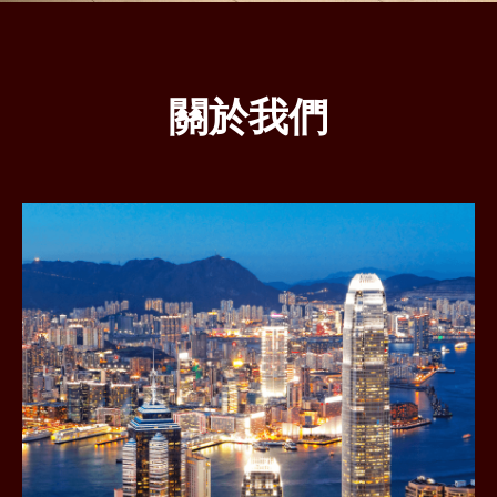
關於我們
樂
天
證
券
香
港
有
限
公
司
(樂