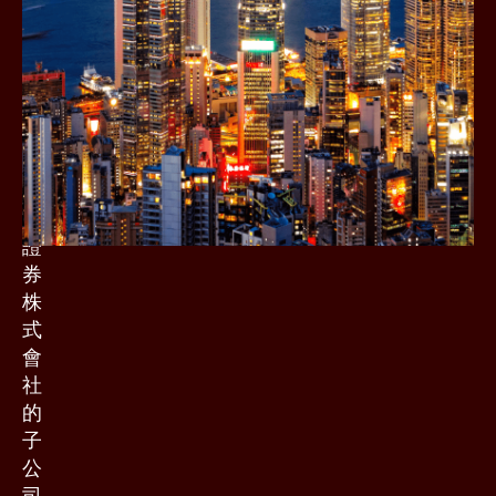
天
證
券
香
港)
是
樂
天
證
券
株
式
會
社
的
子
公
司，