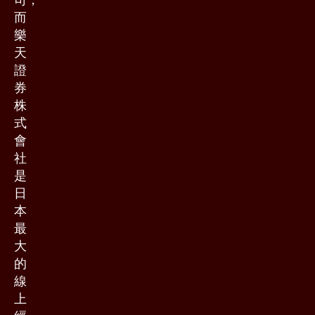
而
樂
天
證
券
株
式
會
社
是
日
本
最
大
的
線
上