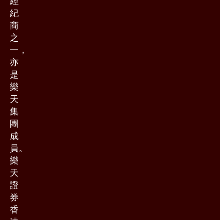
經
紀
商
之
一，
亦
是
樂
天
集
團
成
員。
樂
天
證
券
香