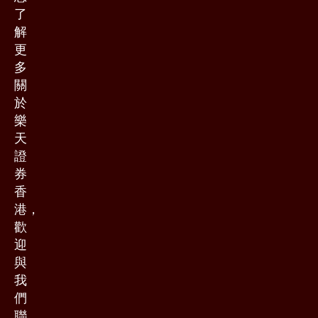
了
解
更
多
關
於
樂
天
證
券
香
港，
歡
迎
與
我
們
聯