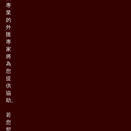
專
業
的
外
匯
專
家
將
為
您
提
供
協
助。
若
您
想