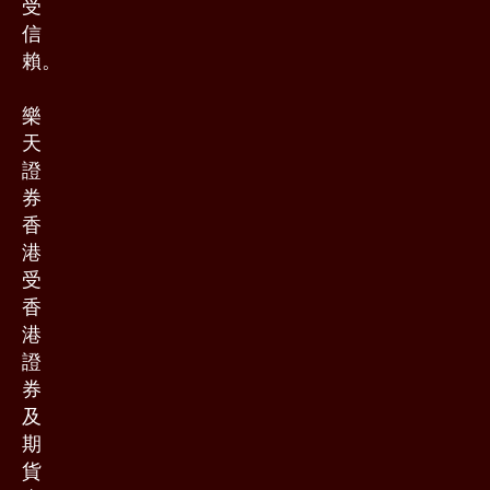
受
信
賴。
樂
天
證
券
香
港
受
香
港
證
券
及
期
貨