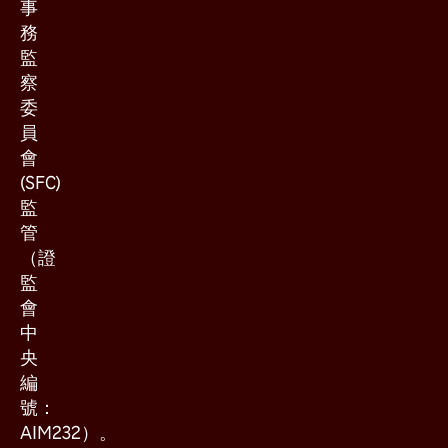
事
務
監
察
委
員
會
(SFC)
監
管
（證
監
會
中
央
編
號：
AIM232）。