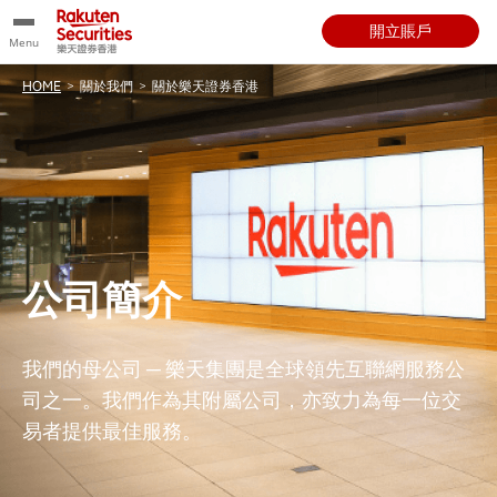
開立賬戶
Menu
HOME
>
關於我們
>
關於樂天證券香港
公司簡介
我們的母公司 ─ 樂天集團是全球領先互聯網服務公
司之一。我們作為其附屬公司，亦致力為每一位交
易者提供最佳服務。