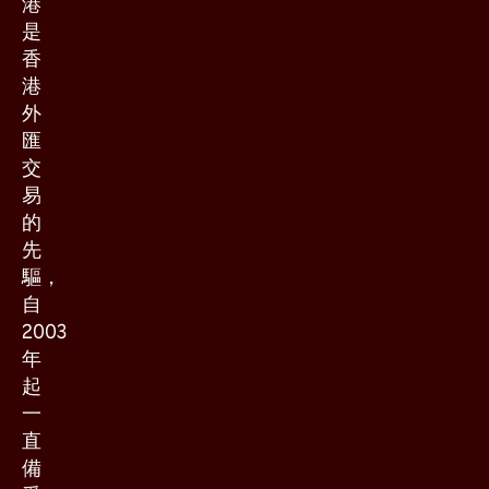
港
是
香
港
外
匯
交
易
的
先
驅，
自
2003
年
起
一
直
備