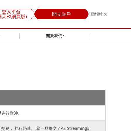
登入平台
開立賬戶
繁體中文
樂天FX網頁版)
關於我們
以進行對沖。
行交易， 執行迅速。 您一旦提交了AS Streaming訂