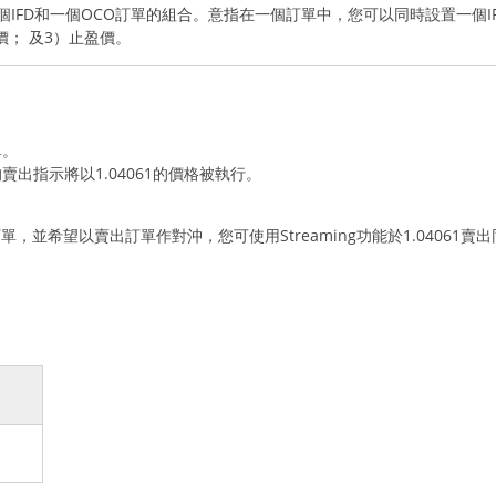
一個IFD和一個OCO訂單的組合。意指在一個訂單中，您可以同時設置一個I
價； 及3）止盈價。
單。
賣出指示將以1.04061的價格被執行。
元的訂單，並希望以賣出訂單作對沖，您可使用Streaming功能於1.040