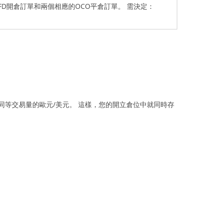
FD開倉訂單和兩個相應的OCO平倉訂單。 需決定：
61賣出同等交易量的歐元/美元。 這樣，您的開立倉位中就同時存