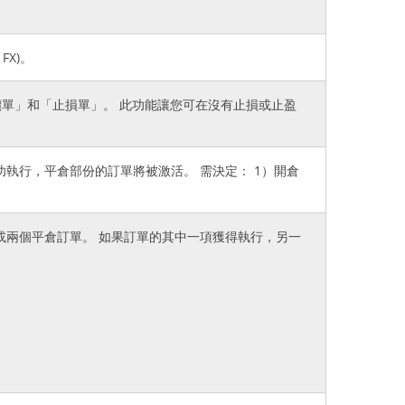
FX)。
是「限價單」和「止損單」。 此功能讓您可在沒有止損或止盈
單成功執行，平倉部份的訂單將被激活。 需決定： 1）開倉
建立兩個開倉或兩個平倉訂單。 如果訂單的其中一項獲得執行，另一