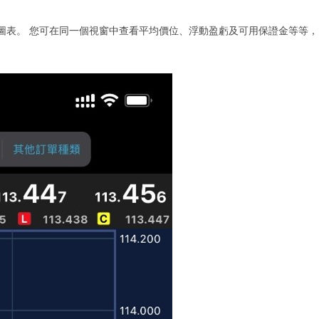
價格及圖表。 您可在同一個視窗中查看平均價位、浮動盈虧及可用保證金等等