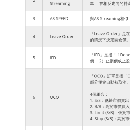
2
Streaming
單， 在相反走向的持
3
AS SPEED
與AS Streaming
「Leave Orde
4
Leave Order
的情況下決定開倉價
「IFD」是指「If 
5
IFD
價； 2）止損價或止
「OCO」訂單是指「On
部分便會自動被取消
4個組合：
6
OCO
1. S/S：低於市價
2. B/B：高於市價
3. Limit (S/B
4. Stop (S/B)