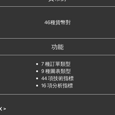
46種貨幣對
功能
7 種訂單類型
9 種圖表類型
44 項技術指標
16 項分析指標
 >