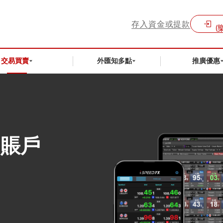
存入資金或提款
(
交易買賣
外匯知多點
推廣優惠
易賬戶