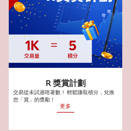
R 獎賞計劃
交易從未試過咁著數！ 輕鬆賺取積分，兌換
您「賞」的獎勵！
更多