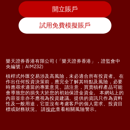
開立賬戶
試用免費模擬賬戶
樂天證券香港有限公司 (「樂天證券香港」，證監會中
央編號：AIM232)
槓桿式外匯交易涉及高風險，未必適合所有投資者。 在
作出任何投資決策前，應完全了解其特點及風險，必要
時應尋求適當的專業意見。請注意，買賣槓桿產品可能
會導致您的損失大於您的初始保證金資金。 本網站上的
內容並非亦不應視為投資建議。提供的資訊只作為資料
性及一般用途，它並沒有考慮客戶的個人需求、投資目
標或財務狀況。 請
按此
查看相關風險警示。