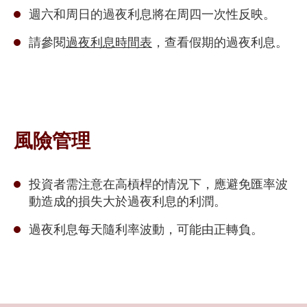
週六和周日的過夜利息將在周四一次性反映。
請參閱
過夜利息時間表
，查看假期的過夜利息。
風險管理
投資者需注意在高槓桿的情況下，應避免匯率波
動造成的損失大於過夜利息的利潤。
過夜利息每天隨利率波動，可能由正轉負。