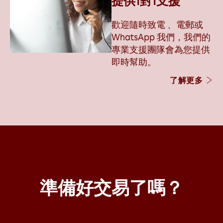
提供1對1支援
歡迎隨時致電 、電郵或
WhatsApp 我們，我們的
專業支援團隊會為您提供
即時幫助。
了解更多
準備好交易了嗎？