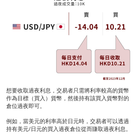
想要收取過夜利息，交易者只需將利率較高的貨幣
作為目標（買入）貨幣，然後持有該買入貨幣對的
倉位過夜即可。
例如，當美元的利率高於日元時，交易者可以透過
持有美元/日元的買入過夜倉位從而賺取過夜利息。