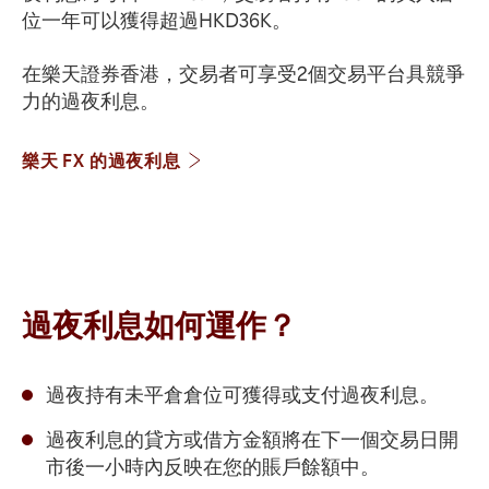
位一年可以獲得超過HKD36K。
在樂天證券香港，交易者可享受2個交易平台具競爭
力的過夜利息。
樂天 FX 的過夜利息
過夜利息如何運作？
過夜持有未平倉倉位可獲得或支付過夜利息。
過夜利息的貸方或借方金額將在下一個交易日開
市後一小時內反映在您的賬戶餘額中。