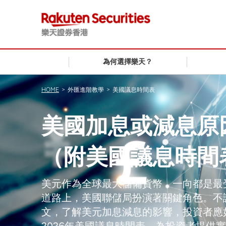
為何選擇樂天？
HOME
>
外匯進階教學
>
美國議息時間表
美國加息或減息原
（附美國議息時間表
美元作為全球最大儲備貨幣，一向都是最
道路上，美國聯儲局扮演著關鍵角色。不
文，了解美元加息減息的影響，投資者應
2026年美國議息時間表，為投資者提供