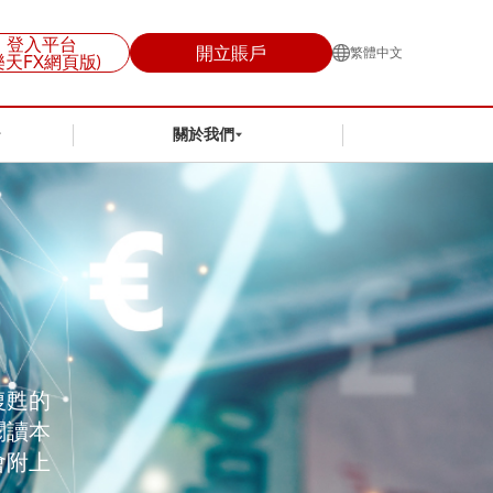
登入平台
開立賬戶
繁體中文
樂天FX網頁版)
關於我們
復甦的
閱讀本
會附上