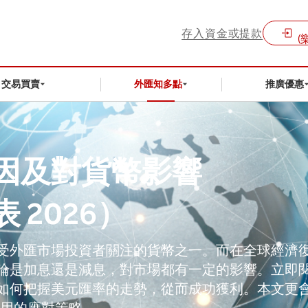
存入資金或提款
(
交易買賣
外匯知多點
推廣優惠
因及對貨幣影響
 2026）
受外匯市場投資者關注的貨幣之一。而在全球經濟
論是加息還是減息，對市場都有一定的影響。立即
如何把握美元匯率的走勢，從而成功獲利。本文更
實用的應對策略。