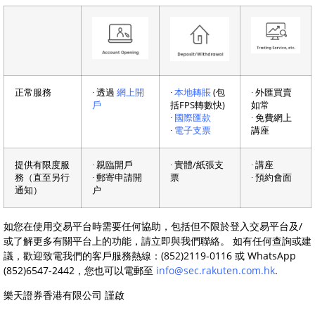
正常服務
∙ 透過
網上開
∙
本地轉賬
(包
∙ 外匯買賣
戶
括FPS轉數快)
如常
∙
國際匯款
∙ 免費網上
∙
電子支票
講座
提供有限度服
∙ 親臨開戶
∙ 實體/紙張支
∙ 講座
務（直至另行
∙ 郵寄申請開
票
∙ 預約會面
通知）
户
如您在使用交易平台時需要任何協助，包括但不限於登入交易平台及/
或了解更多有關平台上的功能，請立即與我們聯絡。 如有任何查詢或建
議，歡迎致電我們的客戶服務熱線：(852)2119-0116 或 WhatsApp
(852)6547-2442，您也可以電郵至
info@sec.rakuten.com.hk
.
樂天證券香港有限公司 謹啟