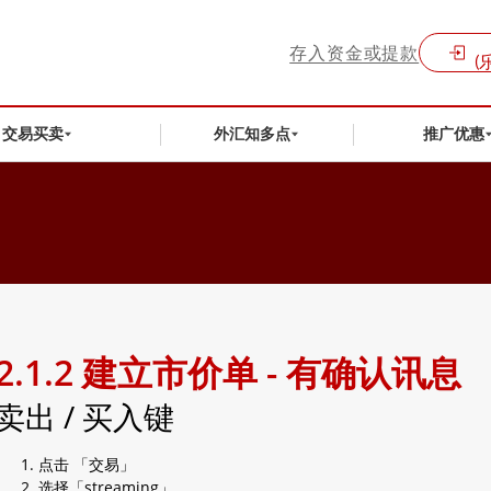
存入资金或提款
(
交易买卖
外汇知多点
推广优惠
2.1.2 建立市价单 - 有确认讯息
卖出 / 买入键
点击 「交易」
选择「streaming」