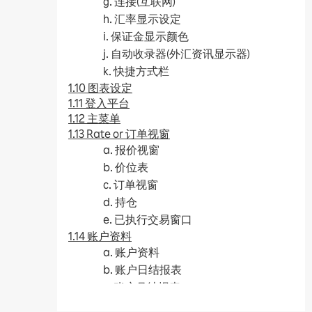
g. 连接(互联网)
h. 汇率显示设定
i. 保证金显示颜色
j. 自动收录器(外汇资讯显示器)
k. 快捷方式栏
1.10 图表设定
1.11 登入平台
1.12 主菜单
1.13 Rate or 订单视窗
a. 报价视窗
b. 价位表
c. 订单视窗
d. 持仓
e. 已执行交易窗口
1.14 账户资料
a. 账户资料
b. 账户日结报表
c. 账户月结报表
d. 损益报表