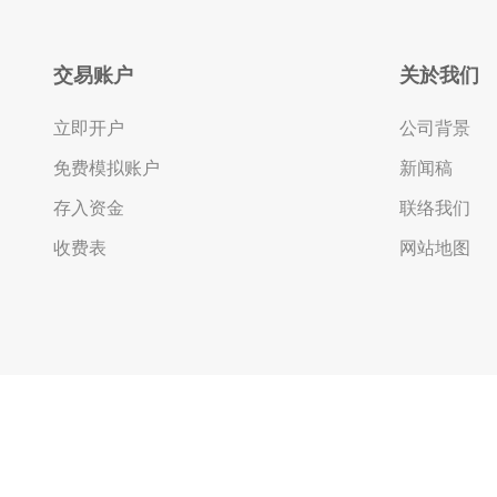
卖出)
2.3 建立订单
a. Leave Order (1 张限价订单/ 1 张止
交易账户
关於我们
损订单)
b. OCO (2 张订单 其中1张被执行後
立即开户
公司背景
另1张会被取消)
免费模拟账户
新闻稿
c. IFD (1 张订单+ 限价 / 止损)
存入资金
联络我们
d. IFO (1 张订单+ 限价 + 止损)
e. 更改Leave Order
收费表
网站地图
2.4 加入平仓订单
a. Leave Order (限价 / 止损)
b. OCO (限价 + 止损)
c. 更改Leave Order
2.5 查阅开仓仓位
2.6 查阅平仓仓位
2.7 查阅等候中订单
简体中文
2.8 查阅帐户保证金信息
2.9 一般设定
a. AS streaming 设定