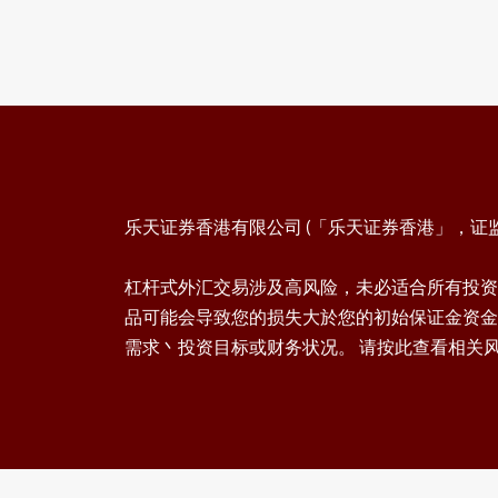
e. 馀额纪录
手机版 (iSpeed FX)
2.1 建立市价单
2.1.1 无确认讯息
a. Streaming (一键, 可对冲)
乐天证券香港有限公司 (「乐天证券香港」，证监会
b. AS Streaming (一键, 不可对冲)
2.1.2 有确认讯息
a. 卖出 / 买入键
杠杆式外汇交易涉及高风险，未必适合所有投资
品可能会导致您的损失大於您的初始保证金资金
2.2 平仓市价单
需求丶投资目标或财务状况。 请按此查看相关
2.2.1 无确认讯息
a. Streaming (指定单子/数量)
2.2.2 有确认讯息
a. 单一货币对单子全部平仓(买入及
卖出)
b. 全部货币对单子全部平仓(买入及