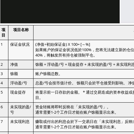
项
项目名称
目
1
保证金状况
(净值÷初始保证金) X 100= [～%]
如果账户的保证金状况低於100%，您将无法建立新的仓位
40%，将触发所有持仓被强制平仓。
2
净值
馀额 + 浮动盈/亏 + 现金提存 + 未实现的盈/亏 + 未实现利
3
馀额
账户馀额总数。
4
浮动盈/亏
总盈/亏会按市值计价。 馀额只会於平仓後受到影响。 
5
现金提存
将显示前一日存款的金额。 * 通过交易造成的资本收益
目。
6
未实现的盈/
资金转账将即时反映在「未实现的盈/亏」。
亏
通常需要1-2个工作日才能在账户馀额显示出来。
7
未实现利息
赚取或付出的利息会於下一交易日在「未实现利息」反映
通常需要1-2个工作日才能在账户馀额显示出来。