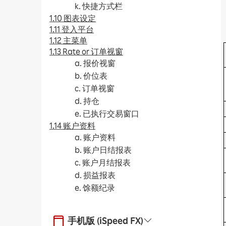
k. 快捷方式栏
1.10 图表设定
1.11 登入平台
1.12 主菜单
1.13 Rate or 订单视窗
a. 报价视窗
b. 价位表
c. 订单视窗
d. 持仓
e. 已执行交易窗口
1.14 账户资料
a. 账户资料
b. 账户日结报表
c. 账户月结报表
d. 损益报表
e. 馀额纪录
手机版 (iSpeed FX)