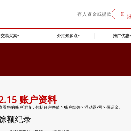
存入资金或提款
(
交易买卖
外汇知多点
推广优惠
2.15 账户资料
查看您的账户详情，包括账户净值丶账户结馀丶浮动盈/亏丶保证金。
馀额纪录