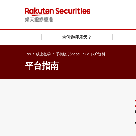
为何选择乐天？
Top
>
线上教学
>
手机版 (iSpeed FX)
>
账户资料
平台指南