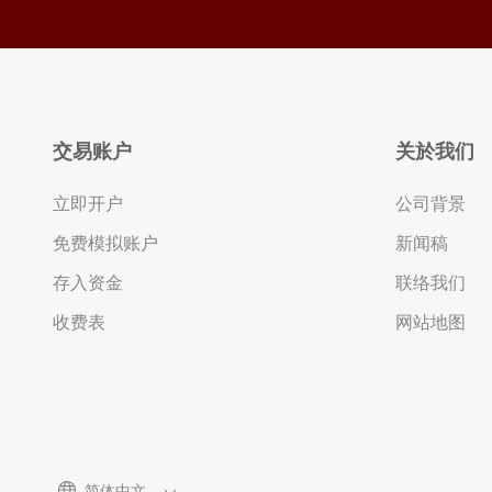
2.11 安装程式
2.12 Login 登入
a. 以一次性密码登入（预设）
b. 以生物认证登入
2.13 平台简介
2.14 我的页面
交易账户
关於我们
2.15 账户信息
2.16 到价提示
立即开户
公司背景
a. 到价提示
免费模拟账户
新闻稿
b. 更改提示方式
c. 查看提示状态
存入资金
联络我们
收费表
网站地图
简体中文