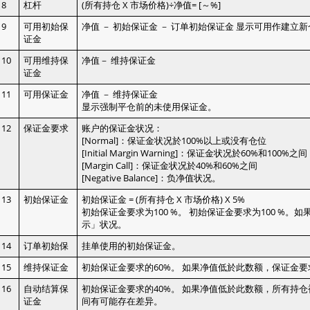
8
杠杆
(所有持仓 X 市场价格)÷净值= [～%]
9
可用初始保
净值 － 初始保证金 － 订单初始保证金 显示可用作建立
证金
10
可用维持保
净值－ 维持保证金
证金
11
可用保证金
净值 － 维持保证金
显示强制平仓前的未使用保证金。
12
保证金要求
账户的保证金状况：
[Normal]：保证金状况於100%以上或没有仓位
[Initial Margin Warning]：保证金状况於60%和100%之间
[Margin Call]：保证金状况於40%和60%之间
[Negative Balance]：负净值状况。
13
初始保证金
初始保证金 = (所有持仓 X 市场价格) X 5%
初始保证金要求为100 %。 初始保证金要求为100 %
示」状况。
14
订单初始保
挂单使用的初始保证金。
15
维持保证金 ‎
初始保证金要求的60%。 如果净值低於此数额，保证金
16
自动结算保
初始保证金要求的40%。 如果净值低於此数额，所有持
证金
间有可能存在差异。