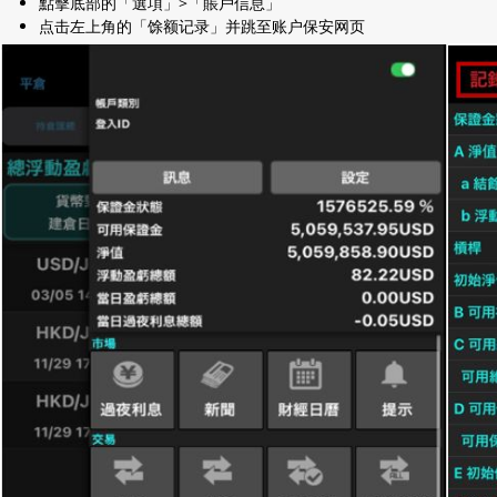
點擊底部的「選項」>「賬戶信息」
点击左上角的「馀额记录」并跳至账户保安网页