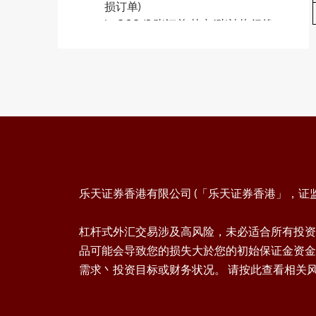
损订单)
b. OCO (2 张订单 其中1张被执行後
另1张会被取消)
c. IFD (1 张订单+ 限价 / 止损)
d. IFO (1 张订单+ 限价 + 止损)
e. 更改Leave Order
2.4 加入平仓订单
a. Leave Order (限价 / 止损)
b. OCO (限价 + 止损)
c. 更改Leave Order
2.5 查阅开仓仓位
乐天证券香港有限公司 (「乐天证券香港」，证监会
2.6 查阅平仓仓位
2.7 查阅等候中订单
2.8 查阅帐户保证金信息
杠杆式外汇交易涉及高风险，未必适合所有投资
2.9 一般设定
品可能会导致您的损失大於您的初始保证金资金
a. AS streaming 设定
需求丶投资目标或财务状况。 请按此查看相关
b. 电邮设定
c. 交易设定
2.10 图表设定