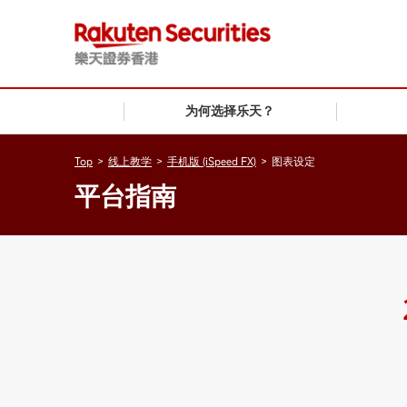
为何选择乐天？
Top
>
线上教学
>
手机版 (iSpeed FX)
>
图表设定
平台指南