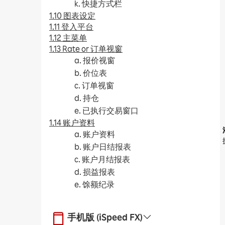
k. 快捷方式栏
1.10 图表设定
1.11 登入平台
1.12 主菜单
1.13 Rate or 订单视窗
a. 报价视窗
b. 价位表
c. 订单视窗
d. 持仓
e. 已执行交易窗口
1.14 账户资料
a. 账户资料
b. 账户日结报表
c. 账户月结报表
d. 损益报表
e. 馀额纪录
手机版 (iSpeed FX)