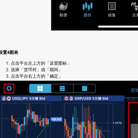
设置4图表
点击平台左上方的「设置图标」
选择「货币对」或「期间」
点击平台右上方的「确定」