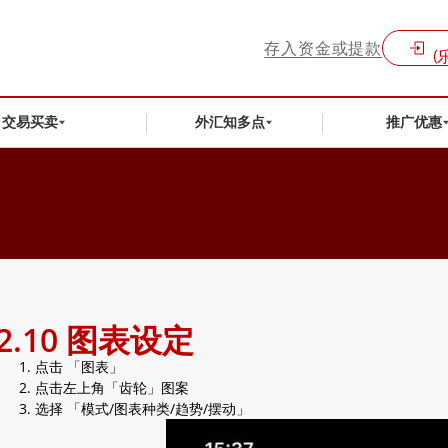
存入资金或提款
(
交易买卖
外汇知多点
推广优惠
2.10 图表设定
点击 「图表」
点击左上角「齿轮」图案
选择 「模式/图表种类/趋势/摆动」