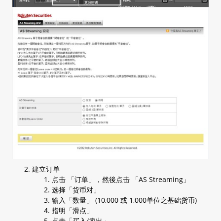
b. 价位表
c. 订单视窗
d. 持仓
e. 已执行交易窗口
1.14 账户资料
a. 账户资料
b. 账户日结报表
c. 账户月结报表
d. 损益报表
e. 馀额纪录
手机版 (iSpeed FX)
2.1 建立市价单
建立订单
2.1.1 无确认讯息
点击 「订单」，然後点击 「AS Streaming」
a. Streaming (一键, 可对冲)
选择「货币对」
b. AS Streaming (一键, 不可对冲)
输入「数量」 (10,000 或 1,000单位之基础货币)
2.1.2 有确认讯息
指明「滑点」
点击「买入/卖出」