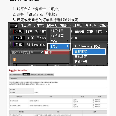
2.7 查阅等候中订单
2.8 查阅帐户保证金信息
於平台左上角点击 「账户」
2.9 一般设定
选择 「设定」及 「电邮」
a. AS streaming 设定
设定或更新您的订单执行电邮通知设定
b. 电邮设定
c. 交易设定
2.10 图表设定
2.11 安装程式
2.12 Login 登入
a. 以一次性密码登入（预设）
b. 以生物认证登入
2.13 平台简介
2.14 我的页面
2.15 账户信息
2.16 到价提示
a. 到价提示
b. 更改提示方式
c. 查看提示状态