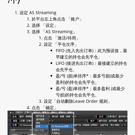
1.5 查阅开仓仓位
1.6 查阅平仓仓位
设定 AS Streaming
1.7 查阅等候中订单
於平台左上角点击 「账户」
1.8 查阅帐户保证金信息
选择 「设定」
1.9 一般设定
选择 「AS Streaming」
a. AS streaming 设定
点击 「激活/待用」
b. 电邮设定
设定 「平仓次序」
c. 交易设定
FIFO (先入先出订单)：此为预设值，最
d. 密码设定
早建立的持仓会先平仓。
e. 电邮/电话设定
LIFO (後进先出订单)：最後建立的持仓
f. 平台显示
会先平仓。
g. 连接(互联网)
盈/亏 (损)单排序*：最多亏损(或最少
h. 汇率显示设定
盈利)的持仓会先平仓。
i. 保证金显示颜色
盈/亏 (盈)单排序*：最多盈利 (或最少
j. 自动收录器(外汇资讯显示器)
亏损)的持仓会先平仓。
k. 快捷方式栏
设定「自动删除Leave Order 规则」
1.10 图表设定
点击 「确定」
1.11 登入平台
1.12 主菜单
1.13 Rate or 订单视窗
a. 报价视窗