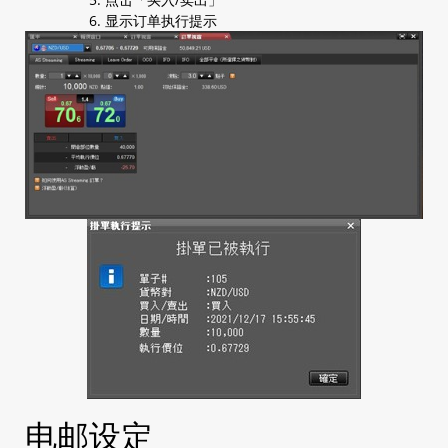
a. 卖出 / 买入键
显示订单执行提示
2.2 平仓市价单
2.2.1 无确认讯息
a. Streaming (指定单子/数量)
2.2.2 有确认讯息
a. 单一货币对单子全部平仓(买入及卖出)
b. 全部货币对单子全部平仓(买入及卖出)
2.3 建立订单
a. Leave Order (1 张限价订单/ 1 张止损订单)
b. OCO (2 张订单 其中1张被执行後另1张会被取
消)
c. IFD (1 张订单+ 限价 / 止损)
d. IFO (1 张订单+ 限价 + 止损)
e. 更改Leave Order
2.4 加入平仓订单
a. Leave Order (限价 / 止损)
b. OCO (限价 + 止损)
c. 更改Leave Order
2.5 查阅开仓仓位
电邮设定
2.6 查阅平仓仓位