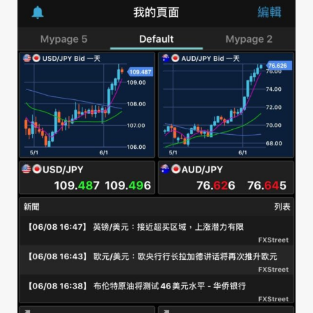
1.5 查閱開倉倉位
1.6 查閱平倉倉位
1.7 查閱等候中訂單
1.8 查閱帳戶保證金信息
1.9 一般設定
a. AS streaming 設定
b. 電郵設定
c. 交易設定
d. 密碼設定
e. 電郵/電話設定
f. 平台顯示
g. 連接(互聯網)
h. 匯率顯示設定
i. 保證金顯示顏色
j. 自動收錄器(外匯資訊顯示器)
k. 快捷方式欄
1.10 圖表設定
1.11 登入平台
1.12 主菜單
1.13 Rate or 訂單視窗
a. 報價視窗