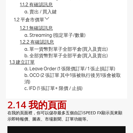
1.1.2 有確認訊息
a. 賣出 / 買入鍵
1.2 平倉市價單
1.2.1 無確認訊息
a. Streaming (指定單子/數量)
1.2.2 有確認訊息
a. 單一貨幣對單子全部平倉(買入及賣出)
b. 全部貨幣對單子全部平倉(買入及賣出)
1.3 建立訂單
a. Leave Order (1 張限價訂單/ 1 張止損訂單)
b. OCO (2 張訂單 其中1張被執行後另1張會被取
消)
c. IFD (1 張訂單+ 限價 / 止損)
d. IFO (1 張訂單+ 限價 + 止損)
2.14 我的頁面
e. 更改Leave Order
1.4 加入平倉訂單
在我的頁面裡，你可以儲存最多五個自訂iSPEED FX顯示頁來顯
a. Leave Order (限價 / 止損)
示即時報價、圖表、市場新聞、訂單功能等。
b. OCO (限價 + 止損)
c. 更改Leave Order