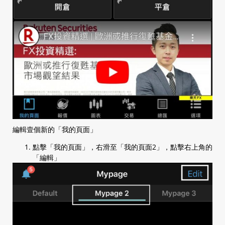
b. 價位表
c. 訂單視窗
d. 持倉
e. 已執行交易窗口
1.14 賬戶資料
a. 賬戶資料
b. 賬戶日結報表
c. 賬戶月結報表
d. 損益報表
e. 餘額紀錄
編輯壹個新的「我的頁面」
手機版 (iSpeed FX)
點擊「我的頁面」，右滑至「我的頁面2」，點擊右上角的
「編輯」
2.1 建立市價單
2.1.1 無確認訊息
a. Streaming (一鍵, 可對沖)
b. AS Streaming (一鍵, 不可對沖)
2.1.2 有確認訊息