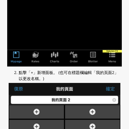
2.7 查閱等候中訂單
2.8 查閱帳戶保證金信息
2.9 一般設定
a. AS streaming 設定
b. 電郵設定
c. 交易設定
2.10 圖表設定
2.11 安裝程式
2.12 Login 登入
a. 以一次性密碼登入（預設）
b. 以生物認證登入
2.13 平台簡介
點擊「+」新增面板。 (也可在標題欄編輯「我的頁面2」
以更改名稱。)
2.14 我的頁面
2.15 賬戶信息
2.16 到價提示
a. 到價提示
b. 更改提示方式
c. 查看提示狀態