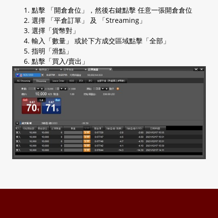
1.5 查閱開倉倉位
點擊 「開倉倉位」，然後右鍵點擊 任意一張開倉倉位
1.6 查閱平倉倉位
選擇 「平倉訂單」 及 「Streaming」
1.7 查閱等候中訂單
選擇「貨幣對」
1.8 查閱帳戶保證金信息
輸入「數量」 或於下方成交區域點擊「全部」
1.9 一般設定
指明「滑點」
a. AS streaming 設定
點擊「買入/賣出」
b. 電郵設定
c. 交易設定
d. 密碼設定
e. 電郵/電話設定
f. 平台顯示
g. 連接(互聯網)
h. 匯率顯示設定
i. 保證金顯示顏色
j. 自動收錄器(外匯資訊顯示器)
k. 快捷方式欄
1.10 圖表設定
1.11 登入平台
1.12 主菜單
1.13 Rate or 訂單視窗
a. 報價視窗