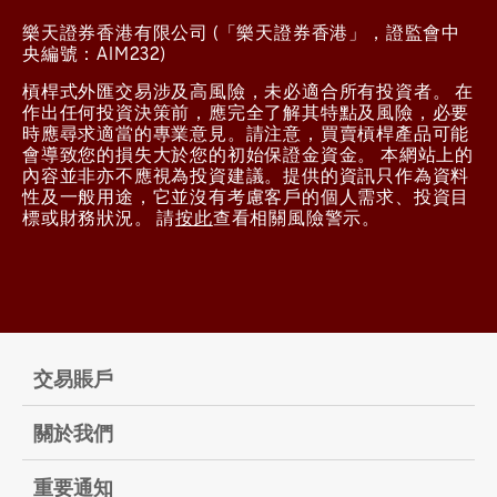
b. 價位表
樂天證券香港有限公司 (「樂天證券香港」，證監會中
c. 訂單視窗
央編號：AIM232)
d. 持倉
槓桿式外匯交易涉及高風險，未必適合所有投資者。 在
e. 已執行交易窗口
作出任何投資決策前，應完全了解其特點及風險，必要
1.14 賬戶資料
時應尋求適當的專業意見。請注意，買賣槓桿產品可能
a. 賬戶資料
會導致您的損失大於您的初始保證金資金。 本網站上的
b. 賬戶日結報表
內容並非亦不應視為投資建議。提供的資訊只作為資料
c. 賬戶月結報表
性及一般用途，它並沒有考慮客戶的個人需求、投資目
d. 損益報表
標或財務狀況。 請
按此
查看相關風險警示。
e. 餘額紀錄
手機版 (iSpeed FX)
2.1 建立市價單
交易賬戶
2.1.1 無確認訊息
a. Streaming (一鍵, 可對沖)
關於我們
b. AS Streaming (一鍵, 不可對沖)
2.1.2 有確認訊息
重要通知