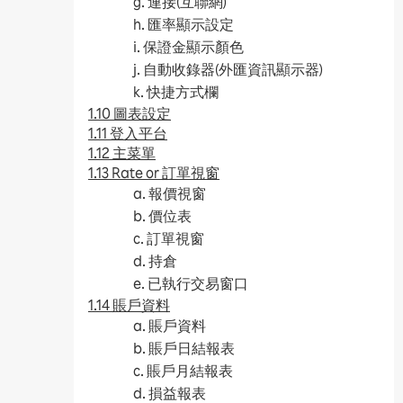
g. 連接(互聯網)
h. 匯率顯示設定
i. 保證金顯示顏色
j. 自動收錄器(外匯資訊顯示器)
k. 快捷方式欄
1.10 圖表設定
1.11 登入平台
1.12 主菜單
1.13 Rate or 訂單視窗
a. 報價視窗
b. 價位表
c. 訂單視窗
d. 持倉
e. 已執行交易窗口
1.14 賬戶資料
a. 賬戶資料
b. 賬戶日結報表
c. 賬戶月結報表
d. 損益報表