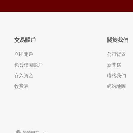
賣出)
2.3 建立訂單
a. Leave Order (1 張限價訂單/ 1 張止
損訂單)
b. OCO (2 張訂單 其中1張被執行後
交易賬戶
關於我們
另1張會被取消)
c. IFD (1 張訂單+ 限價 / 止損)
立即開戶
公司背景
d. IFO (1 張訂單+ 限價 + 止損)
e. 更改Leave Order
免費模擬賬戶
新聞稿
2.4 加入平倉訂單
存入資金
聯絡我們
a. Leave Order (限價 / 止損)
b. OCO (限價 + 止損)
收費表
網站地圖
c. 更改Leave Order
2.5 查閱開倉倉位
2.6 查閱平倉倉位
2.7 查閱等候中訂單
2.8 查閱帳戶保證金信息
2.9 一般設定
a. AS streaming 設定
繁體中文