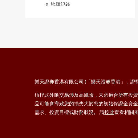
e. 餘額紀錄
手機版 (iSpeed FX)
2.1 建立市價單
2.1.1 無確認訊息
a. Streaming (一鍵, 可對沖)
b. AS Streaming (一鍵, 不可對沖)
2.1.2 有確認訊息
a. 賣出 / 買入鍵
樂天證券香港有限公司 (「樂天證券香港」，證監會
2.2 平倉市價單
槓桿式外匯交易涉及高風險，未必適合所有投資
2.2.1 無確認訊息
品可能會導致您的損失大於您的初始保證金資金
a. Streaming (指定單子/數量)
需求、投資目標或財務狀況。 請
按此
查看相關
2.2.2 有確認訊息
a. 單一貨幣對單子全部平倉(買入及
賣出)
b. 全部貨幣對單子全部平倉(買入及