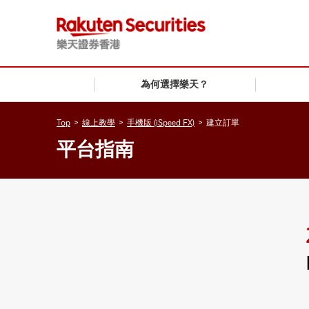
為何選擇樂天？
Top
>
線上教學
>
手機版 (iSpeed FX)
>
建立訂單
平台指南