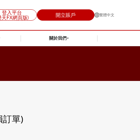
登入平台
開立賬戶
繁體中文
樂天FX網頁版)
關於我們
止損訂單)