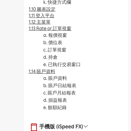
k. 快捷方式欄
1.10 圖表設定
1.11 登入平台
1.12 主菜單
1.13 Rate or 訂單視窗
a. 報價視窗
b. 價位表
c. 訂單視窗
d. 持倉
e. 已執行交易窗口
1.14 賬戶資料
a. 賬戶資料
b. 賬戶日結報表
c. 賬戶月結報表
d. 損益報表
e. 餘額紀錄
手機版 (iSpeed FX)