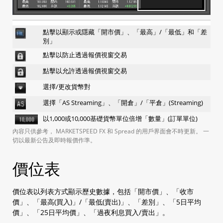
b. 價位表
c. 訂單視窗
d. 持倉
點擊以顯示或隱藏「開市價」、「最高」/「最低」和「差
e. 已執行交易窗口
別」
1.14 賬戶資料
點擊以防止透過報價視窗交易
a. 賬戶資料
點擊以允許透過報價視窗交易
b. 賬戶日結報表
c. 賬戶月結報表
選擇/更改貨幣對
d. 損益報表
選擇「AS Streaming」、「開倉」/「平倉」(Streaming)
e. 餘額紀錄
以1,000或10,000基礎貨幣單位倍增「數量」(訂單單位)
內容只供參考， MARKETSPEED FX 和 Spread 的用戶界面會不時更新。 一
手機版 (iSpeed FX)
切以最新公告及即時報價作準。
價位表
2.1 建立市價單
2.1.1 無確認訊息
a. Streaming (一鍵, 可對沖)
價位表以列表方式顯示歷史數據，包括「開市價」、「收市
b. AS Streaming (一鍵, 不可對沖)
價」、「最高(買入)」/「最低(賣出)」、「差別」、「5日平均
2.1.2 有確認訊息
價」、「25日平均價」、「過夜利息買入/賣出」。