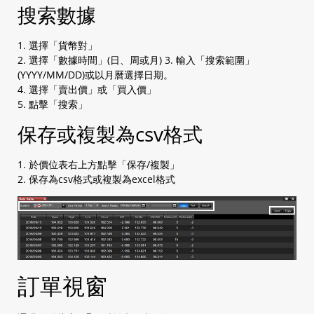
a. 賣出 / 買入鍵
搜索數據
2.2 平倉市價單
2.2.1 無確認訊息
1. 選擇「貨幣對」
a. Streaming (指定單子/數量)
2. 選擇「數據時間」(日、周或月) 3. 輸入「搜索範圍」
2.2.2 有確認訊息
(YYYY/MM/DD)或以月曆選擇日期。
a. 單一貨幣對單子全部平倉(買入及賣出)
4. 選擇「賣出價」或「買入價」
5. 點擊「搜索」
b. 全部貨幣對單子全部平倉(買入及賣出)
2.3 建立訂單
保存或複製為csv格式
a. Leave Order (1 張限價訂單/ 1 張止損訂單)
b. OCO (2 張訂單 其中1張被執行後另1張會被取
1. 於價位表右上方點擊「保存/複製」
消)
2. 保存為csv格式或複製為excel格式
c. IFD (1 張訂單+ 限價 / 止損)
d. IFO (1 張訂單+ 限價 + 止損)
e. 更改Leave Order
2.4 加入平倉訂單
a. Leave Order (限價 / 止損)
b. OCO (限價 + 止損)
c. 更改Leave Order
訂單視窗
2.5 查閱開倉倉位
2.6 查閱平倉倉位