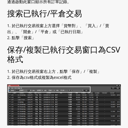
通過啟動此窗口顯示所有訂單記錄。
2.7 查閱等候中訂單
2.8 查閱帳戶保證金信息
搜索已執行/平倉交易
2.9 一般設定
a. AS streaming 設定
1. 於已執行交易視窗上方選擇「貨幣對」、「買入」/「賣
b. 電郵設定
出」、「開倉」/「平倉」或「已執行日期」
c. 交易設定
2. 點擊「搜索」
2.10 圖表設定
2.11 安裝程式
保存/複製已執行交易窗口為CSV
2.12 Login 登入
格式
a. 以一次性密碼登入（預設）
b. 以生物認證登入
1. 於已執行交易視窗右上方，點擊「保存」/「複製」
2.13 平台簡介
2. 保存為csv格式或複製為excel格式
2.14 我的頁面
2.15 賬戶信息
2.16 到價提示
a. 到價提示
b. 更改提示方式
c. 查看提示狀態