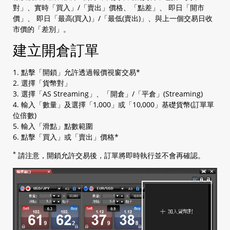
1.5 查閱開倉倉位
對」、實時「買入」/「賣出」價格、「點差」、 即日「開市
1.6 查閱平倉倉位
價」、 即日「最高(買入)」/「最低(賣出)」、與上一個交易日收
1.7 查閱等候中訂單
市價的「差別」。
1.8 查閱帳戶保證金信息
建立開倉訂單
1.9 一般設定
a. AS streaming 設定
b. 電郵設定
1. 點擊「開鎖」允許透過報價視窗交易*
c. 交易設定
2. 選擇「貨幣對」
d. 密碼設定
3. 選擇「AS Streaming」、「開倉」/「平倉」(Streaming)
e. 電郵/電話設定
4. 輸入「數量」及選擇「1,000」或「10,000」基礎貨幣(訂單單
f. 平台顯示
位倍數)
g. 連接(互聯網)
5. 輸入「滑點」點數範圍
h. 匯率顯示設定
6. 點擊「買入」或「賣出」價格*
i. 保證金顯示顏色
*
請注意，開鎖允許交易後，訂單將即時執行並不會再確認。
j. 自動收錄器(外匯資訊顯示器)
k. 快捷方式欄
1.10 圖表設定
1.11 登入平台
1.12 主菜單
1.13 Rate or 訂單視窗
a. 報價視窗