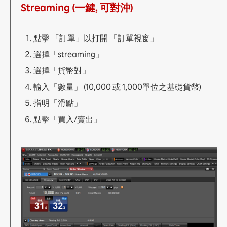
1.5 查閱開倉倉位
Streaming (一鍵, 可對沖)
1.6 查閱平倉倉位
1.7 查閱等候中訂單
1.8 查閱帳戶保證金信息
點擊 「訂單」以打開 「訂單視窗」
1.9 一般設定
選擇「streaming」
a. AS streaming 設定
b. 電郵設定
選擇「貨幣對」
c. 交易設定
輸入「數量」 (10,000 或 1,000單位之基礎貨幣)
d. 密碼設定
e. 電郵/電話設定
指明「滑點」
f. 平台顯示
點擊「買入/賣出」
g. 連接(互聯網)
h. 匯率顯示設定
i. 保證金顯示顏色
j. 自動收錄器(外匯資訊顯示器)
k. 快捷方式欄
1.10 圖表設定
1.11 登入平台
1.12 主菜單
1.13 Rate or 訂單視窗
a. 報價視窗