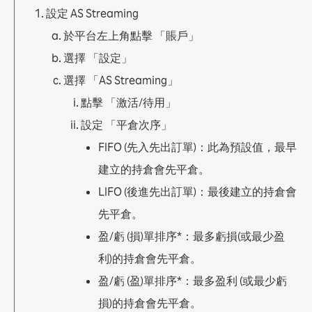
a. 賣出 / 買入鍵
設定 AS Streaming
2.2 平倉市價單
於平台左上角點擊 「賬戶」
2.2.1 無確認訊息
a. Streaming (指定單子/數量)
選擇 「設定」
2.2.2 有確認訊息
選擇 「AS Streaming」
a. 單一貨幣對單子全部平倉(買入及賣出)
點擊 「激活/待用」
b. 全部貨幣對單子全部平倉(買入及賣出)
2.3 建立訂單
設定 「平倉次序」
a. Leave Order (1 張限價訂單/ 1 張止損訂單)
FIFO (先入先出訂單)：此為預設值，最早
b. OCO (2 張訂單 其中1張被執行後另1張會被取
消)
建立的持倉會先平倉。
c. IFD (1 張訂單+ 限價 / 止損)
LIFO (後進先出訂單)：最後建立的持倉會
d. IFO (1 張訂單+ 限價 + 止損)
e. 更改Leave Order
先平倉。
2.4 加入平倉訂單
盈/虧 (損)單排序*：最多虧損(或最少盈
a. Leave Order (限價 / 止損)
b. OCO (限價 + 止損)
利)的持倉會先平倉。
c. 更改Leave Order
盈/虧 (盈)單排序*：最多盈利 (或最少虧
2.5 查閱開倉倉位
損)的持倉會先平倉。
2.6 查閱平倉倉位