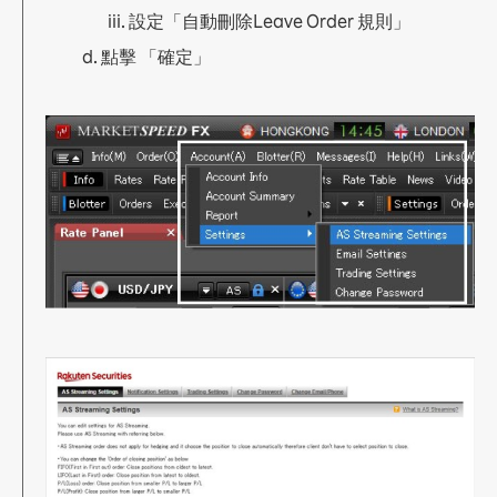
2.7 查閱等候中訂單
設定「自動刪除Leave Order 規則」
2.8 查閱帳戶保證金信息
點擊 「確定」
2.9 一般設定
a. AS streaming 設定
b. 電郵設定
c. 交易設定
2.10 圖表設定
2.11 安裝程式
2.12 Login 登入
a. 以一次性密碼登入（預設）
b. 以生物認證登入
2.13 平台簡介
2.14 我的頁面
2.15 賬戶信息
2.16 到價提示
a. 到價提示
b. 更改提示方式
c. 查看提示狀態