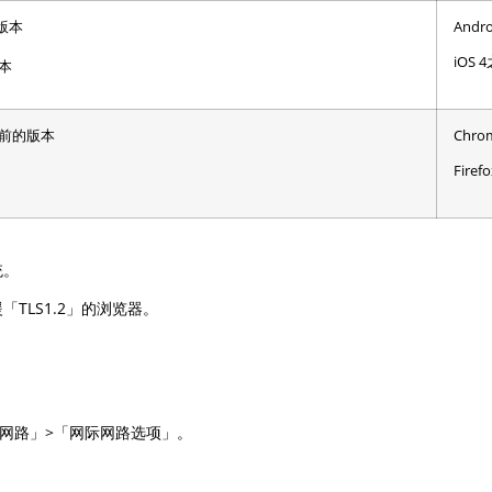
的版本
And
iOS
版本
10之前的版本
Chr
Fire
统。
TLS1.2」的浏览器。
际网路」>「网际网路选项」。