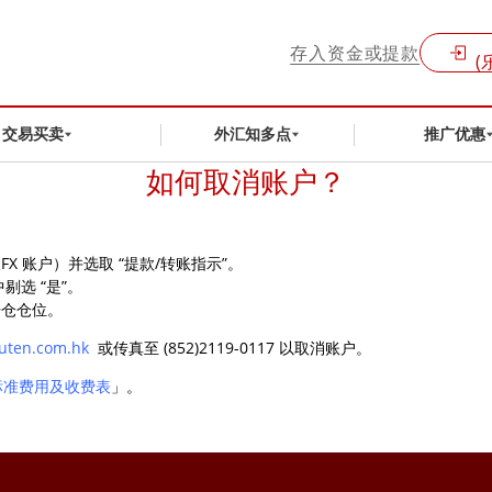
存入资金或提款
(
交易买卖
外汇知多点
推广优惠
如何取消账户？
 账户）并选取 “提款/转账指示”。
剔选 “是”。
仓仓位。
uten.com.hk
或传真至 (852)2119-0117 以取消账户。
标准费用及收费表
」。