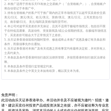
2. 本推广适用于所有乐天FX有效之交易账户（「合资格账户」），合资格账户
将自动登记于本推广中。
3. 持有合资格账户的客户可于推广期内的正常市场情况下以超窄买卖差价交易
美元/日元、澳元/美元、欧元/美元、英镑/美元、澳元/日元、土耳其里拉/日
元、南非锾/日元、美元/瑞郎及英镑/瑞郎货币对。
4. 本公司对超窄买卖差价并无保证，且其不适用于极端市场情况，包括但不限
于在特低流通量、高波动性、突发新闻及/或公众假期的情况。在极端市场情况
下，买卖差价可能会大于正常情况下之差价。
5. 乐天证券香港保留权利随时暂停、修改或终止本推广优惠及修订有关条款和
条件，而毋须事先作出通知。
6. 乐天证券香港对本推广及有关优惠之所有事宜均有最终决定权，并对所有人
士具约束力。
7. 本条款及条件受香港特别行政区法律所管辖，并按照香港特别行政区法律诠
释。
8. 本条款及条件受现行监管规定约束。
9. 本条款及条件之中英文文本如有歧异，概以英文本为准。
免责声明：
此活动由乐天证券香港举办。本活动并非及不应被视为邀约丶招揽丶邀
请丶建议买卖任何投资产品或投资决策之依据，亦不应被诠释为专业意
见。投资涉及风险。浏览本活动的人士或在作出任何投资决策前，应完