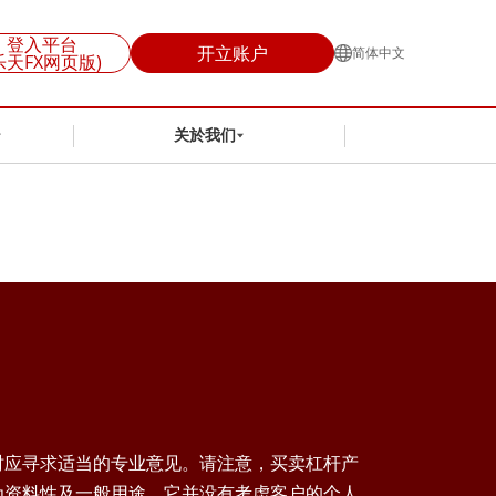
登入平台
开立账户
简体中文
乐天FX网页版)
关於我们
时应寻求适当的专业意见。请注意，买卖杠杆产
为资料性及一般用途，它并没有考虑客户的个人