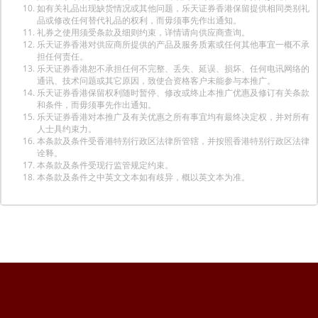
如有关礼品出现缺货情况或其他问题，乐天证券香港保留提供相同类别礼
品或修改任何替代礼品的权利，而毋须事先作出通知。
礼券之使用须受条款及细则约束，详情请向供应商查询。
乐天证券香港对供应商所提供的产品及服务质素或任何其他事宜一概不承
担任何责任。
乐天证券香港恕不承担任何不完整、丢失、延误、损坏、任何电讯网络的
通讯、技术问题或其它原因，致使合资格客户未能参与本推广。
乐天证券香港保留权利随时暂停、修改或终止本推广优惠及修订有关条款
和条件，而毋须事先作出通知。
乐天证券香港对本推广及有关优惠之所有事宜均有最终决定权，并对所有
人士具约束力。
本条款及条件受香港特别行政区法律所管辖，并按照香港特别行政区法律
诠释。
本条款及条件受现行监管规定约束。
本条款及条件之中英文文本如有歧异，概以英文本为准。