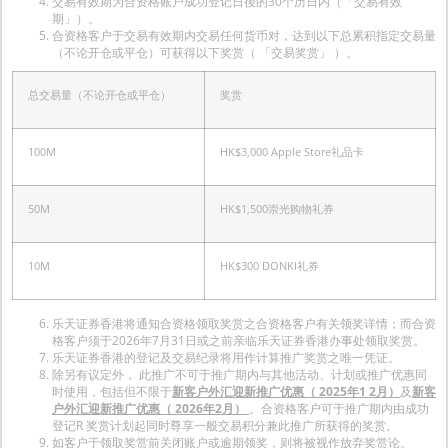
交易有效期为合资格账户成功登记日後的30个历日内（「交易有效
期」）。
合资格客户于交易有效期内交易任何货币对，达到以下总累积指定交易量
（不论开仓或平仓）可获得以下奖赏（ 「交易奖赏」 ）。
总交易量（不论开仓或平仓）
奖赏
100M
HK$3,000 Apple Store礼品卡
50M
HK$1,500崇光购物礼券
10M
HK$300 DONKI礼券
乐天证券香港将通知合资格领取奖赏之合资格客户有关领奖详情；而合资
格客户须于2026年7月31日或之前亲临乐天证券香港办事处领取奖赏。
乐天证券香港的登记及交易纪录将用作计算推广奖赏之唯一凭证。
除另有议定外， 此推广不可于推广期内与其他活动、计划或推广优惠同
时使用，包括但不限于
新客户外汇迎新推广优惠（ 2025年1 2月）
及
新客
户外汇迎新推广优惠（ 2026年2月）
。合资格客户可于推广期内由成功
登记R 奖赏计划起同时尊享一般交易积分兼此推广所获得的奖赏。
如客户于领取奖赏前关闭账户或逾期领奖，则将被视作放弃奖赏论。