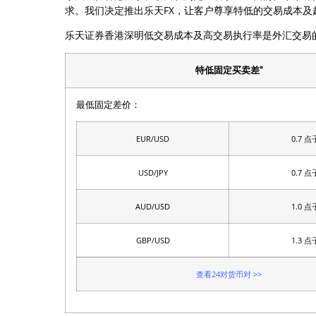
求。我们决定推出乐天FX，让客户尊享特低的交易成本及超
乐天证券香港深明低交易成本及高交易执行率是外汇交易的
¤
特低固定买卖差
最低固定差价：
EUR/USD
0.7 点
USD/JPY
0.7 点
AUD/USD
1.0 点
GBP/USD
1.3 点
查看24对货币对 >>