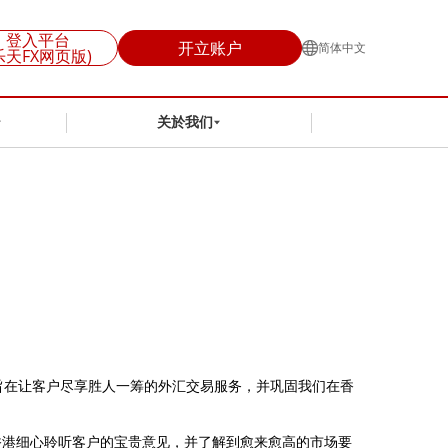
登入平台
开立账户
简体中文
乐天FX网页版)
关於我们
，旨在让客户尽享胜人一筹的外汇交易服务，并巩固我们在香
香港细心聆听客户的宝贵意见，并了解到愈来愈高的市场要