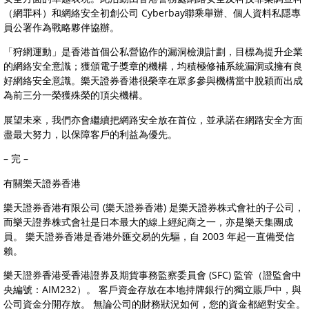
（網罪科）和網絡安全初創公司 Cyberbay聯乘舉辦、個人資料私隱專
員公署作為戰略夥伴協辦。
「狩網運動」是香港首個公私營協作的漏洞檢測計劃，目標為提升企業
的網絡安全意識；獲頒電子獎章的機構，均積極修補系統漏洞或擁有良
好網絡安全意識。樂天證券香港很榮幸在眾多參與機構當中脫穎而出成
為前三分一榮獲殊榮的頂尖機構。
展望未來，我們亦會繼續把網路安全放在首位，並承諾在網路安全方面
盡最大努力，以保障客戶的利益為優先。
– 完 –
有關樂天證券香港
樂天證券香港有限公司 (樂天證券香港) 是樂天證券株式會社的子公司，
而樂天證券株式會社是日本最大的線上經紀商之一，亦是樂天集團成
員。 樂天證券香港是香港外匯交易的先驅，自 2003 年起一直備受信
賴。
樂天證券香港受香港證券及期貨事務監察委員會 (SFC) 監管（證監會中
央編號：AIM232）。 客戶資金存放在本地持牌銀行的獨立賬戶中，與
公司資金分開存放。 無論公司的財務狀況如何，您的資金都絕對安全。