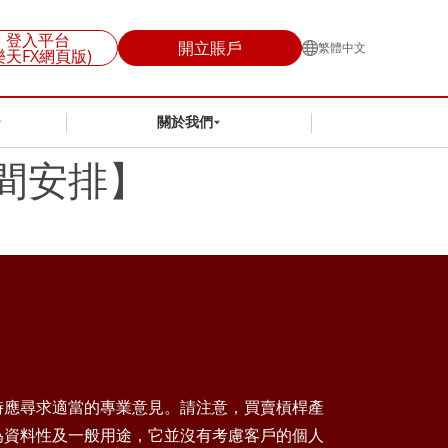
登入平台
開立賬戶
繁體中文
樂天FX網頁版)
關於我們
時間安排】
時應尋求適當的專業意見。請注意，買賣槓桿產
為資料性及一般用途，它並沒有考慮客戶的個人