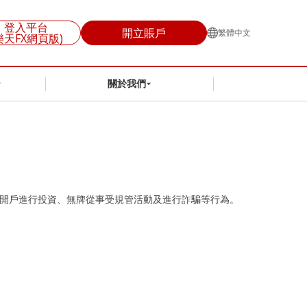
登入平台
開立賬戶
繁體中文
樂天FX網頁版)
關於我們
人開戶進行投資、無牌從事受規管活動及進行詐騙等行為。