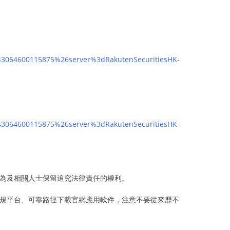
2743064600115875%26server%3dRakutenSecuritiesHK-
2743064600115875%26server%3dRakutenSecuritiesHK-
為及相關人士保留追究法律責任的權利。
規平台、可靠路徑下載官網應用軟件，注意不要從來歷不