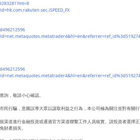
59283281?mt=8
s?id=hk.com.rakuten.sec.iSPEED_FX
/id496212596
ils?id=net.metaquotes.metatrader4&hl=en&referrer=ref_id%3d519
/id496212596
ils?id=net.metaquotes.metatrader4&hl=en&referrer=ref_id%3d519
查詢，敬請小心確認。
市民行騙，意圖誤導大眾以謀取利益之行為，本公司極為關注並對有關行
規渠道進行金融投資或通過官方渠道聯繫工作人員核實。請投資者選擇正
免財產損失。