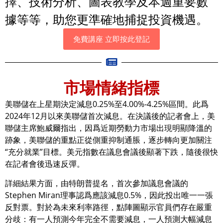
擇、技術分析、圖表教學及本週重要數
據等等，助您更準確地捕捉投資機遇。
免費講座 立即按此登記
市場情緒指標
美聯儲在上星期決定減息0.25%至4.00%-4.25%區間。此爲
2024年12月以來美聯儲首次減息。在決議後的記者會上，美
聯儲主席鮑威爾指出，因爲近期勞動力市場出現明顯降溫的
跡象，美聯儲的重點正從側重抑制通脹，逐步轉向更加關注
“充分就業”目標。美元指數在議息會議後顯著下跌，隨後很快
在記者會後迅速反彈。
詳細結果方面，由特朗普提名，首次參加議息會議的
Stephen Miran理事認爲應該減息0.5%，因此投出唯一一張
反對票。對於為未來利率路徑，點陣圖顯示官員們存在嚴重
分歧：有一人預測今年完全不需要減息，一人預測大幅減息