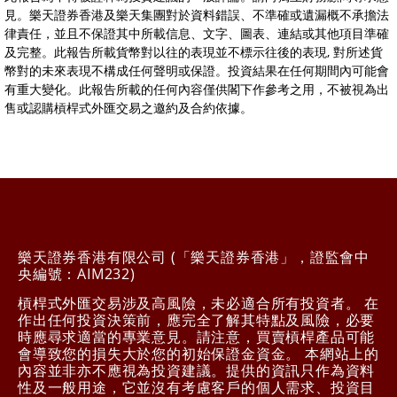
見。樂天證券香港及樂天集團對於資料錯誤、不準確或遺漏概不承擔法
律責任，並且不保證其中所載信息、文字、圖表、連結或其他項目準確
及完整。此報告所載貨幣對以往的表現並不標示往後的表現, 對所述貨
幣對的未來表現不構成任何聲明或保證。投資結果在任何期間內可能會
有重大變化。此報告所載的任何內容僅供閣下作參考之用，不被視為出
售或認購槓桿式外匯交易之邀約及合約依據。
樂天證券香港有限公司 (「樂天證券香港」，證監會中
央編號：AIM232)
槓桿式外匯交易涉及高風險，未必適合所有投資者。 在
作出任何投資決策前，應完全了解其特點及風險，必要
時應尋求適當的專業意見。請注意，買賣槓桿產品可能
會導致您的損失大於您的初始保證金資金。 本網站上的
內容並非亦不應視為投資建議。提供的資訊只作為資料
性及一般用途，它並沒有考慮客戶的個人需求、投資目