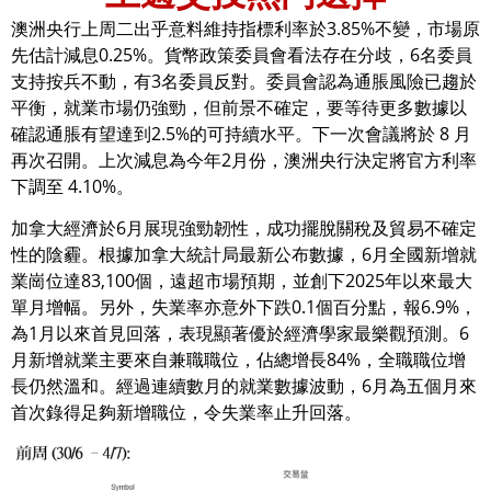
澳洲央行上周二出乎意料維持指標利率於3.85%不變，市場原
先估計減息0.25%。貨幣政策委員會看法存在分歧，6名委員
支持按兵不動，有3名委員反對。委員會認為通脹風險已趨於
平衡，就業市場仍強勁，但前景不確定，要等待更多數據以
確認通脹有望達到2.5%的可持續水平。下一次會議將於 8 月
再次召開。上次減息為今年2月份，澳洲央行決定將官方利率
下調至 4.10%。
加拿大經濟於6月展現強勁韌性，成功擺脫關稅及貿易不確定
性的陰霾。根據加拿大統計局最新公布數據，6月全國新增就
業崗位達83,100個，遠超市場預期，並創下2025年以來最大
單月增幅。另外，失業率亦意外下跌0.1個百分點，報6.9%，
為1月以來首見回落，表現顯著優於經濟學家最樂觀預測。6
月新增就業主要來自兼職職位，佔總增長84%，全職職位增
長仍然溫和。經過連續數月的就業數據波動，6月為五個月來
首次錄得足夠新增職位，令失業率止升回落。