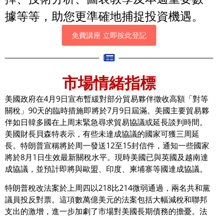
據等等，助您更準確地捕捉投資機遇。
免費講座 立即按此登記
市場情緒指標
美國政府在4月9日宣布暫緩對部分貿易夥伴徵收高額「對等
關稅」90天的臨時措施即將於7月9日屆滿。美國主要貿易夥
伴如日韓多國在上周末緊急尋求貿易協議或延長談判時間。
美國財長貝森特表示，有些未達成協議的國家可獲三周延
長。特朗普宣稱將於周一發送12至15封信件，通知一些國家
將於8月1日生效最新關稅水平。現時美國已與英國及越南達
成協議，並預計即將與歐盟、印度、柬埔寨等國達成協議。
特朗普稅改法案於上周四以218比214微弱通過，兩名共和黨
議員投反對票。這項數萬億美元的法案包括大幅減稅和聯邦
支出的激增，進一步加劇了市場對美國長期債務的擔憂。法