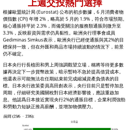
上週交投熱門選擇
根據歐盟統計局 (Eurostat) 公布的初步數據，6 月消費者物
價指數 (CPI) 年增 2%，略高於 5 月的 1.9%，符合市場預期。
核心通脹持平於 2.3%，而備受關注的服務類通脹則微升至
3.3%，反映薪資與需求仍具黏性。歐洲央行理事會成員
Gediminas Simkus表示，歐洲央行已經使通脹與其2%的目
標保持一致，但在外匯和商品市場持續波動的情況下，前景
仍不確定。
日本央行行長植田和男上周強調觀望立場，稱將等待更多數
據再決定下一步貨幣政策，暗示暫時不急於提高借貸成本。
他還表示可能無法在任期結束前完成縮減資產負債表的目
標。日本央行政策委員高田創表示，央行目前只是暫停加息
周期，仔細研究美國關稅對日本經濟影響後，應該重啟加
息。他認爲日本接近實現央行2%的通脹目標，企業利潤強勁
和勞動力短缺正推高薪酬，並增加物價壓力。