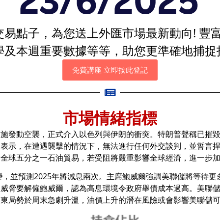
易點子，為您送上外匯市場最新動向! 豐
學及本週重要數據等等，助您更準確地捕捉
免費講座 立即按此登記
市場情緒指標
設施發動空襲，正式介入以色列與伊朗的衝突。特朗普聲稱已摧
則表示，在遭遇襲擊的情況下，無法進行任何外交談判，並誓言
責全球五分之一石油貿易，若受阻將嚴重影響全球經濟，進一步
區間不變，並預測2025年將減息兩次。主席鮑威爾強調美聯儲將等
威脅要解僱鮑威爾，認為高息環境令政府舉債成本過高。美聯儲理事
中東局勢於周末急劇升溫，油價上升的潛在風險或會影響美聯儲