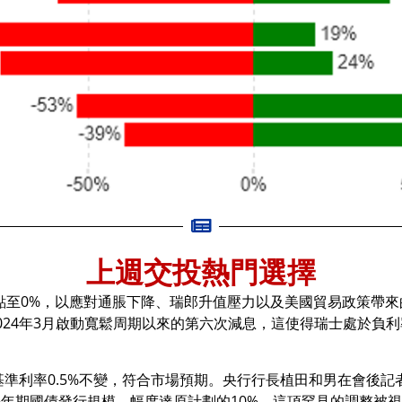
上週交投熱門選擇
5個基點至0%，以應對通脹下降、瑞郎升值壓力以及美國貿易政策
24年3月啟動寬鬆周期以來的第六次減息，這使得瑞士處於負利率
維持基準利率0.5%不變，符合市場預期。央行行長植田和男在會
年期國債發行規模，幅度達原計劃的10%。這項罕見的調整被