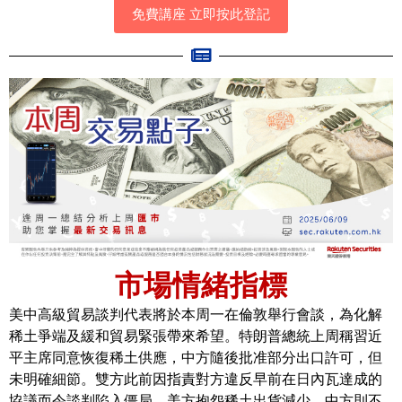
免費講座 立即按此登記
市場情緒指標
美中高級貿易談判代表將於本周一在倫敦舉行會談，為化解
稀土爭端及緩和貿易緊張帶來希望。特朗普總統上周稱習近
平主席同意恢復稀土供應，中方隨後批准部分出口許可，但
未明確細節。雙方此前因指責對方違反早前在日內瓦達成的
協議而令談判陷入僵局，美方抱怨稀土出貨減少，中方則不