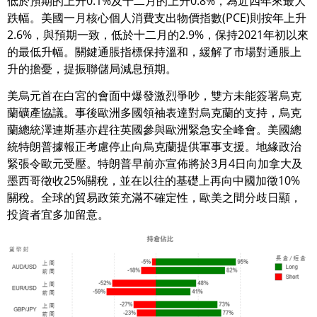
低於預期的上升0.1%及十二月的上升0.8%，為近四年來最大
跌幅。美國一月核心個人消費支出物價指數(PCE)則按年上升
2.6%，與預期一致，低於十二月的2.9%，保持2021年初以來
的最低升幅。關鍵通脹指標保持溫和，緩解了市場對通脹上
升的擔憂，提振聯儲局減息預期。
美烏元首在白宮的會面中爆發激烈爭吵，雙方未能簽署烏克
蘭礦產協議。事後歐洲多國領袖表達對烏克蘭的支持，烏克
蘭總統澤連斯基亦趕往英國參與歐洲緊急安全峰會。美國總
統特朗普據報正考慮停止向烏克蘭提供軍事支援。地緣政治
緊張令歐元受壓。特朗普早前亦宣佈將於3月4日向加拿大及
墨西哥徵收25%關稅，並在以往的基礎上再向中國加徵10%
關稅。全球的貿易政策充滿不確定性，歐美之間分歧日顯，
投資者宜多加留意。