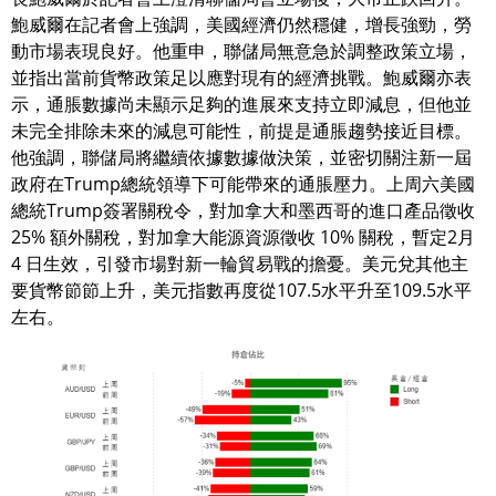
鮑威爾在記者會上強調，美國經濟仍然穩健，增長強勁，勞
動市場表現良好。他重申，聯儲局無意急於調整政策立場，
並指出當前貨幣政策足以應對現有的經濟挑戰。鮑威爾亦表
示，通脹數據尚未顯示足夠的進展來支持立即減息，但他並
未完全排除未來的減息可能性，前提是通脹趨勢接近目標。
他強調，聯儲局將繼續依據數據做決策，並密切關注新一屆
政府在Trump總統領導下可能帶來的通脹壓力。上周六美國
總統Trump簽署關稅令，對加拿大和墨西哥的進口產品徵收
25% 額外關稅，對加拿大能源資源徵收 10% 關稅，暫定2月
4 日生效，引發市場對新一輪貿易戰的擔憂。美元兌其他主
要貨幣節節上升，美元指數再度從107.5水平升至109.5水平
左右。