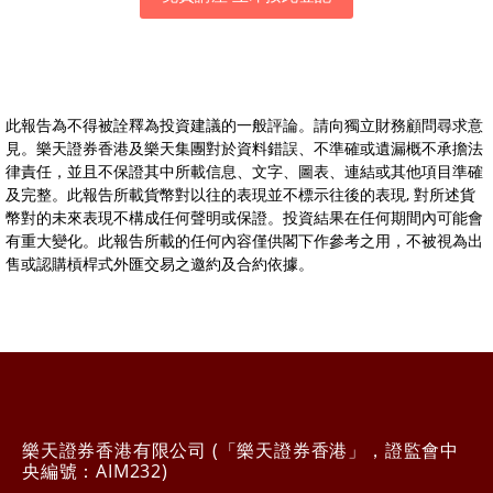
此報告為不得被詮釋為投資建議的一般評論。請向獨立財務顧問尋求意
見。樂天證券香港及樂天集團對於資料錯誤、不準確或遺漏概不承擔法
律責任，並且不保證其中所載信息、文字、圖表、連結或其他項目準確
及完整。此報告所載貨幣對以往的表現並不標示往後的表現, 對所述貨
幣對的未來表現不構成任何聲明或保證。投資結果在任何期間內可能會
有重大變化。此報告所載的任何內容僅供閣下作參考之用，不被視為出
售或認購槓桿式外匯交易之邀約及合約依據。
樂天證券香港有限公司 (「樂天證券香港」，證監會中
央編號：AIM232)