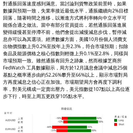
對通脹回落速度感到滿意。當討論到貨幣政策前景時，如果
數據與預期一致，失業率接近最低水平，通脹繼續向2%目標
回落，隨著時間之推移，以漸進方式將利率轉向中立水平可
能係合適之做法。當中有部分官員提出，若然通脹回落進展
變得緩慢甚至停滯不前，他們會提出減慢減息步伐，暫停減
息亦可以為其選項。經濟數據方面，美國10月份個人消費支
出物價指數上升0.2%至按年上升2.3%，符合市場預期；扣除
食品及能源價格之核心指數則輕微上升0.1%至2.8%，同樣與
市場預期一致。雖然通脹有回升之跡象，然而根據芝商所
FedWatch 工具數據顯示，局方於12月議息會議中減息25個
基點之概率逐步由約52.26%攀升至66%以上，顯示市場對局
方再度減息之信心正在加強。市場期望局方會再度下調利
率，對美元構成一定賣出壓力，美元指數從107點以上高位逐
步下行，時至上周五更跌穿105點水平。