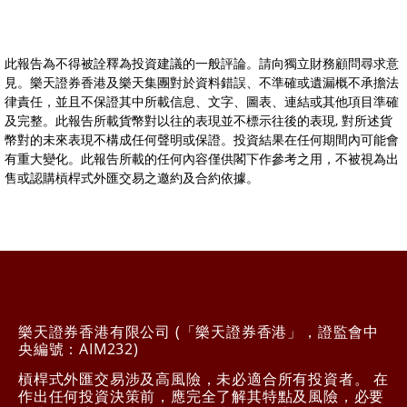
此報告為不得被詮釋為投資建議的一般評論。請向獨立財務顧問尋求意
見。樂天證券香港及樂天集團對於資料錯誤、不準確或遺漏概不承擔法
律責任，並且不保證其中所載信息、文字、圖表、連結或其他項目準確
及完整。此報告所載貨幣對以往的表現並不標示往後的表現, 對所述貨
幣對的未來表現不構成任何聲明或保證。投資結果在任何期間內可能會
有重大變化。此報告所載的任何內容僅供閣下作參考之用，不被視為出
售或認購槓桿式外匯交易之邀約及合約依據。
樂天證券香港有限公司 (「樂天證券香港」，證監會中
央編號：AIM232)
槓桿式外匯交易涉及高風險，未必適合所有投資者。 在
作出任何投資決策前，應完全了解其特點及風險，必要