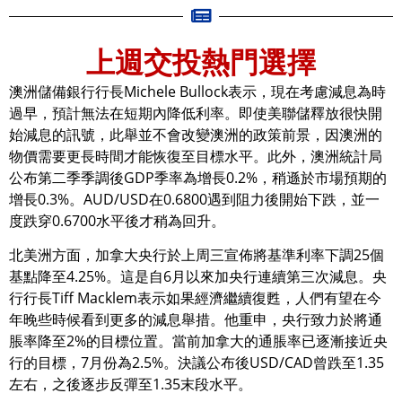
上週交投熱門選擇
澳洲儲備銀行行長Michele Bullock表示，現在考慮減息為時
過早，預計無法在短期內降低利率。即使美聯儲釋放很快開
始減息的訊號，此舉並不會改變澳洲的政策前景，因澳洲的
物價需要更長時間才能恢復至目標水平。此外，澳洲統計局
公布第二季季調後GDP季率為增長0.2%，稍遜於市場預期的
增長0.3%。AUD/USD在0.6800遇到阻力後開始下跌，並一
度跌穿0.6700水平後才稍為回升。
北美洲方面，加拿大央行於上周三宣佈將基準利率下調25個
基點降至4.25%。這是自6月以來加央行連續第三次減息。央
行行長Tiff Macklem表示如果經濟繼續復甦，人們有望在今
年晚些時候看到更多的減息舉措。他重申，央行致力於將通
脹率降至2%的目標位置。當前加拿大的通脹率已逐漸接近央
行的目標，7月份為2.5%。決議公布後USD/CAD曾跌至1.35
左右，之後逐步反彈至1.35末段水平。