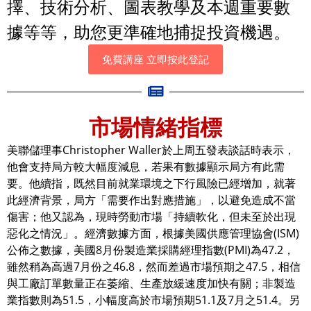
擇、技術分析、圖表教學及本週重要數
據等等，助您更準確地捕捉投資機遇。
免費講座 立即按此登記
市場情緒指標
美聯儲理事Christopher Waller於上周五發表談話時表示，
他會支持局方較大幅度減息，若果有數據顯示局方有此需
要。他續指，既然目前就業環境之下行風險已經增加，就著
此經濟背景，局方「需要作出對應措施」，以避免造成不當
傷害；他又認為，現時勞動市場「持續軟化，但未至於出現
惡化之情況」。經濟數據方面，根據美國供應管理協會(ISM)
公佈之數據，美國8月份製造業採購經理指數(PMI)為47.2，
雖然稍為高過7月份之46.8，然而差過市場預期之47.5，相信
與工廠訂單數量正在萎縮、生產放緩速度加快有關；非製造
業指數則為51.5，小幅度高於市場預期51.1及7月之51.4。另