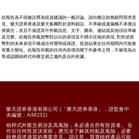
此報告為不得被詮釋為投資建議的一般評論。請向獨立財務顧問尋求意
見。樂天證券香港及樂天集團對於資料錯誤、不準確或遺漏概不承擔法
律責任，並且不保證其中所載信息、文字、圖表、連結或其他項目準確
及完整。此報告所載貨幣對以往的表現並不標示往後的表現, 對所述貨
幣對的未來表現不構成任何聲明或保證。投資結果在任何期間內可能會
有重大變化。此報告所載的任何內容僅供閣下作參考之用，不被視為出
售或認購槓桿式外匯交易之邀約及合約依據。
樂天證券香港有限公司 (「樂天證券香港」，證監會中
央編號：AIM232)
槓桿式外匯交易涉及高風險，未必適合所有投資者。 在
作出任何投資決策前，應完全了解其特點及風險，必要
時應尋求適當的專業意見。請注意，買賣槓桿產品可能