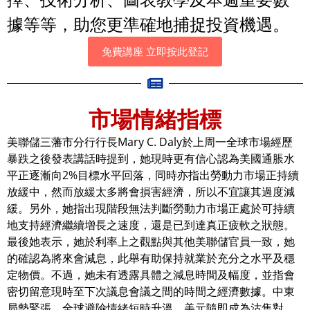
據等等，助您更準確地捕捉投資機遇。
免費講座 立即按此登記
市場情緒指標
美聯儲三藩市分行行長Mary C. Daly於上周一全球市場經歷
暴跌之後發表講話時提到，她現時更有信心認為美國通脹水
平正逐漸向2%目標水平回落，同時亦指出勞動力市場正持續
放緩中，然而放緩太多將會損害經濟，所以不宜讓其過度減
緩。另外，她指出現階段無法判斷勞動力市場正處於可持續
地支持經濟繼續增長之速度，還是已到達真正疲軟之狀態。
最後她表示，她於利率上之觀點與其他美聯儲官員一致，她
的確認為將來會減息，此舉有助保持就業於充分之水平及穩
定物價。不過，她未有透露具體之減息時間及幅度，並指會
密切留意現時至下次議息會議之間的時間之經濟數據。中東
局勢緊張，全球避險情緒短時升溫，美元隨即成為沽售對