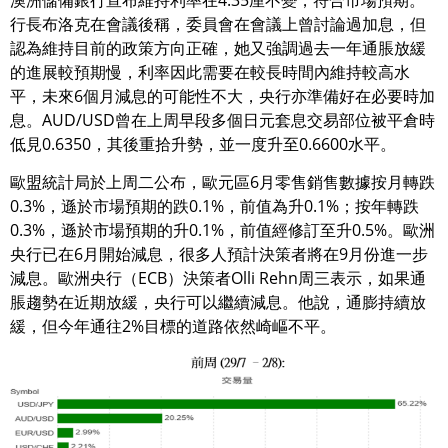
澳洲儲備銀行宣布維持利率在4.35厘不變，符合市場預期。
行長布洛克在會議後稱，委員會在會議上曾討論過加息，但
認為維持目前的政策方向正確，她又強調過去一年通脹放緩
的進展較預期慢，利率因此需要在較長時間內維持較高水
平，未來6個月減息的可能性不大，央行亦準備好在必要時加
息。AUD/USD曾在上周早段多個日元套息交易部位被平倉時
低見0.6350，其後重拾升勢，並一度升至0.6600水平。
歐盟統計局於上周二公布，歐元區6月零售銷售數據按月轉跌
0.3%，遜於市場預期的跌0.1%，前值為升0.1%；按年轉跌
0.3%，遜於市場預期的升0.1%，前值經修訂至升0.5%。歐洲
央行已在6月開始減息，很多人預計決策者將在9月份進一步
減息。歐洲央行（ECB）決策者Olli Rehn周三表示，如果通
脹趨勢在近期放緩，央行可以繼續減息。他說，通膨持續放
緩，但今年通往2%目標的道路依然崎嶇不平。