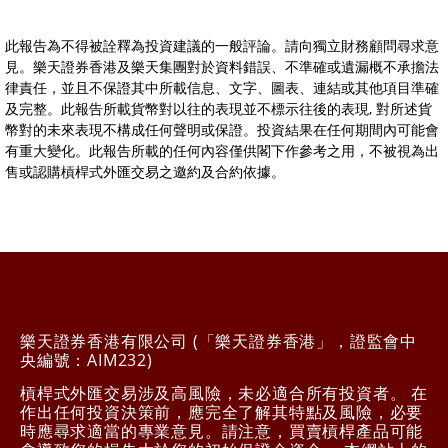
此報告為不得被詮釋為投資建議的一般評論。請向獨立財務顧問尋求意
見。樂天證券香港及樂天集團對於資料錯誤、不準確或遺漏概不承擔法
律責任，並且不保證其中所載信息、文字、圖表、連結或其他項目準確
及完整。此報告所載貨幣對以往的表現並不標示往後的表現, 對所述貨
幣對的未來表現不構成任何聲明或保證。投資結果在任何期間內可能會
有重大變化。此報告所載的任何內容僅供閣下作參考之用，不被視為出
售或認購槓桿式外匯交易之邀約及合約依據。
樂天證券香港有限公司 (「樂天證券香港」，證監會中
央編號：AIM232)
槓桿式外匯交易涉及高風險，未必適合所有投資者。 在
作出任何投資決策前，應完全了解其特點及風險，必要
時應尋求適當的專業意見。請注意，買賣槓桿產品可能