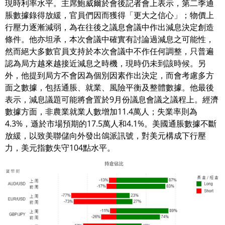
現時利率水平。主席鮑威爾於會後記者會上表示，第二季通
脹數據錄得放緩，官員們因而獲得「更大之信心」；物價上
行壓力逐漸減弱，為在往後之議息會議中作出減息決定創造
條件。他亦坦承，本次會議中確實有討論過減息之可能性，
然而絕大多數官員支持於本次會議中不作任何調整，只普遍
認為局方越來越接近減息之時機，現時仍未到該時候。另
外，他提到局方不會因為個別因素作出決定，而會考慮多方
面之數據，包括通脹、就業、風險平衡及整體數據。他最後
表示，減息議題可能將會置於9月份議息會議之議程上。經濟
數據方面，非農業就業人數增加11.4萬人；失業率則為
4.3%，遜於市場預期的17.5萬人和4.1%。美國通脹數據不斷
放緩，以致美聯儲向外發出鴿派訊號，對美元構成下行壓
力，美元指數失守104點水平。