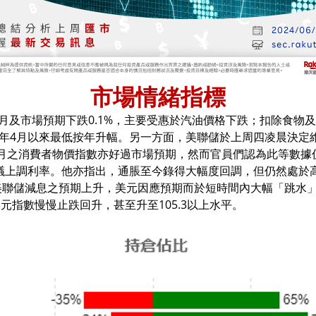
市場情緒指標
上月及市場預期下跌0.1%，主要受惠於汽油價格下跌；扣除食
2021年4月以來最低按年升幅。另一方面，美聯儲於上周四凌晨決定維
月之消費者物價指數亦好過市場預期，然而官員們認為此等數據
議上調利率。他亦指出，通脹至今錄得大幅度回調，但仍然處於
儲減息之預期上升，美元因應預期而於短時間內大幅「跳水」，美元指
指數慢慢止跌回升，甚至升至105.3以上水平。