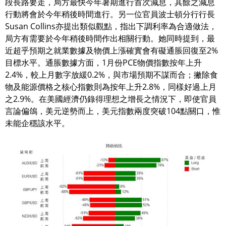
段長路要走，局方最快今年暑期進行首次減息，其餘之減息
行動將會於今年稍後時間進行。另一位官員波士頓分行行長
Susan Collins亦提出類似觀點，指出下調利率為合適做法，
局方有需要於今年稍後時間作出相關行動。她同時提到，最
近超乎預期之就業數據及物價上漲確實會有礙通脹回復至2%
目標水平。通脹數據方面，1月份PCE物價指數按年上升
2.4%，較上月數字放緩0.2%，與市場預期不謀而合；撇除食
物及能源價格之核心指數則為按年上升2.8%，同樣好過上月
之2.9%。在美國經濟仍錄得理想之增長之情況下，即使官員
言論偏鴿，美元逆勢而上，美元指數兩度突破104點關口，惟
未能企穩該水平。