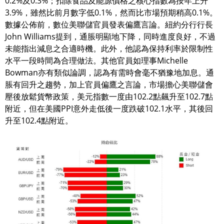
0.2%及0.3%；扣除食品及能源價格之核心指數為按年上升
3.9%，雖然比前月數字低0.1%，然而比市場預期稍高0.1%。
數據公佈前，數位美聯儲官員發表偏鷹言論。紐約分行行長
John Williams提到，通脹明顯地下降，同時進度良好，不過
未能指出減息之合適時機。此外，他認為保持利率於限制性
水平一段時間為合理做法。其他官員如理事Michelle
Bowman亦有類似論調，認為有需時會毫不猶豫地加息。通
脹有回升之趨勢，加上官員偏鷹之言論，市場擔心美聯儲會
壓後放鬆貨幣政策，美元指數一度由102.2點飆升至102.7點
附近，但在美國PPI意外走低後一度跌破102.1水平，其後回
升至102.4點附近。