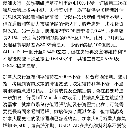
澳洲央行一如預期維持基準利率於4.10%不變，連續第三次在
議息會議上按兵不動。央行聲明指，為了提供更多時間評估
加息以來的影響和經濟前景，所以再次決定維持利率不變，
但在通脹和勞動力市場活躍的情況下，將考慮進一步收緊貨
幣政策。另一方面，澳洲第2季GDP按季增長0.4%，按年增
長2.1%，分別高於市場預期的0.3%及1.7%。此外，7月商品
及服務貿易順差為80.39億澳元，少於預期的100億澳元。
AUD/USD一度升至0.6480左右，但在央行再次宣佈維持利率
不變後應聲下跌至接近0.6350水平，其後主要在0.6350及
0.6420區間整頓。
加拿大央行宣布利率維持在5.00%不變，符合市場預期。聲明
指，考慮到貨幣政策的滯後效應，決定維持利率不變，不過
將繼續留意通脹預期、薪資成長及企業定價，會在必要時進
一步加息。行長Tiff Macklem亦表示，持續高息正在放緩經
濟需求，就業市場良好但通脹預期及薪資壓力仍在，可能需
要更長時間來遏制通脹。雖然保持了鷹派立場，但市場認為
加拿大歷史性的緊縮週期已臨近終點。加拿大8月就業人數為
增加39,900，遠高於預期。USD/CAD在央行維持利率不變後