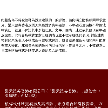
此報告為不得被詮釋為投資建議的一般評論。請向獨立財務顧問尋求意
見。樂天證券香港及樂天集團對於資料錯誤、不準確或遺漏概不承擔法
律責任，並且不保證其中所載信息、文字、圖表、連結或其他項目準確
及完整。此報告所載貨幣對以往的表現並不標示往後的表現, 對所述貨
幣對的未來表現不構成任何聲明或保證。投資結果在任何期間內可能會
有重大變化。此報告所載的任何內容僅供閣下作參考之用，不被視為出
售或認購槓桿式外匯交易之邀約及合約依據。
樂天證券香港有限公司 (「樂天證券香港」，證監會中
央編號：AIM232)
槓桿式外匯交易涉及高風險，未必適合所有投資者。 在