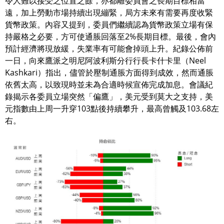
令人難以接受之位置之餘，亦都離委員會之長期目標相當
遠，加上勞動市場持續出現繃緊，局方未來有需要再度收緊
貨幣政策。內容又提到，委員們繼續認為貨幣政策立場有保
持嚴格之必要，方可使通脹回落至2%長期目標。最後，會內
預計經濟將現放緩，失業率有可能會掉頭上升。紀錄公佈前
一日，向來鷹派之明尼阿波利斯分行行長卡什卡里（Neel
Kashkari）指出，儘管於壓制通脹方面得到成效，然而通脹
依舊太高，以致現時並未為合適時候宣佈完成加息。會議紀
錄揭示各委員立場突然「偏鷹」，美元受到莫大之支持，美
元指數由上周一升穿103點後持續攀升，最高曾觸及103.68左
右。