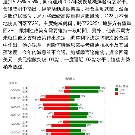
達到5.25%-5.5%，同時達到2007年次按危機爆發時之水平。
會後聲明中指出，經濟活動適度擴張，社會高度就業，然而
通脹仍居高位，局方將繼續高度重視通脹風險，並努力不懈
地使其回落至2%。主度鮑威爾稱，時至2025年通脹方有望重
回2%，限制性政策有需要維持一段時間。另外，他表示局方
未就往後之貨幣政策作出決定，調整利率決定將按次於會議
中作出。他亦認為，判斷何時減息需要考慮通脹水平及其回
落速度，今年內減息並不合適。鮑威爾言論偏鷹，資金回流
美元，美元指數突破101點，一度逼近102點水平，隨後升勢
稍為放緩。