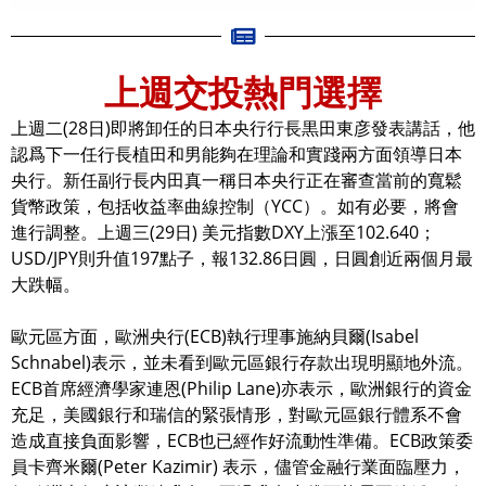
上週交投熱門選擇
上週二(28日)即將卸任的日本央行行長黒田東彦發表講話，他
認爲下一任行長植田和男能夠在理論和實踐兩方面領導日本
央行。新任副行長内田真一稱日本央行正在審查當前的寬鬆
貨幣政策，包括收益率曲線控制（YCC）。如有必要，將會
進行調整。上週三(29日) 美元指數DXY上漲至102.640；
USD/JPY則升值197點子，報132.86日圓，日圓創近兩個月最
大跌幅。
歐元區方面，歐洲央行(ECB)執行理事施納貝爾(Isabel
Schnabel)表示，並未看到歐元區銀行存款出現明顯地外流。
ECB首席經濟學家連恩(Philip Lane)亦表示，歐洲銀行的資金
充足，美國銀行和瑞信的緊張情形，對歐元區銀行體系不會
造成直接負面影響，ECB也已經作好流動性準備。ECB政策委
員卡齊米爾(Peter Kazimir) 表示，儘管金融行業面臨壓力，