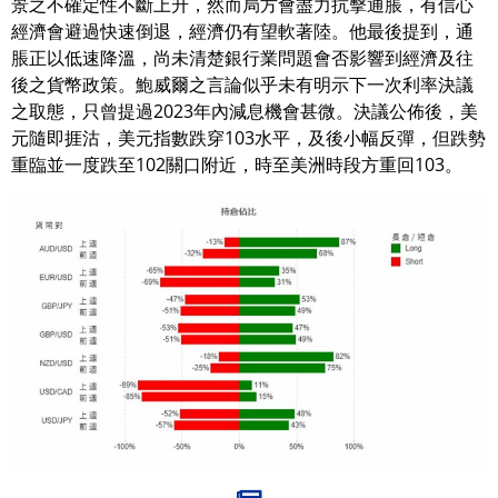
景之不確定性不斷上升，然而局方會盡力抗擊通脹，有信心
經濟會避過快速倒退，經濟仍有望軟著陸。他最後提到，通
脹正以低速降溫，尚未清楚銀行業問題會否影響到經濟及往
後之貨幣政策。鮑威爾之言論似乎未有明示下一次利率決議
之取態，只曾提過2023年內減息機會甚微。決議公佈後，美
元隨即捱沽，美元指數跌穿103水平，及後小幅反彈，但跌勢
重臨並一度跌至102關口附近，時至美洲時段方重回103。