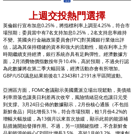
上週交投熱門選擇
英倫銀行宣布加息0.25%，將指標利率上調至4.25%，符合市
場預期；委員當中有7名支持加息0.25%，2名支持息率維持
不變。英國央行金融政策委員會(FPC)對英國銀行業做出評
估，認為其保持穩健的資本和強大的流動性，能在利率上升
時期繼續支持經濟，銀行系統亦具有足夠彈性。經濟數據方
面，2月消費物價指數按年升10.4%，高於預期，不過央行認
為此數據將在第二季大幅回落，經濟活動亦會有所增加。
GBP/USD議息結果前後在1.2343和1.2191水平區間波動。
亞洲區方面，FOMC會議顯示美國鷹派立場出現鬆動，美債殖
利率滑落也讓美日利差再次收窄，風險情緒惡化也讓日元受
到支撐。3月24日公佈的數據顯示，2月份核心通脹（不包括
新鮮食品）同比增長3.1%，符合市場預期，較1月份4.2%的
增幅大幅放緩，為13個月以來首次放緩，顯示此前的能源補
貼措施開始發揮作用。不過，另一項關鍵指標，不含新鮮食
品和能源的核心CPI同比增長3.5%，高於1月的3.2%，增速創